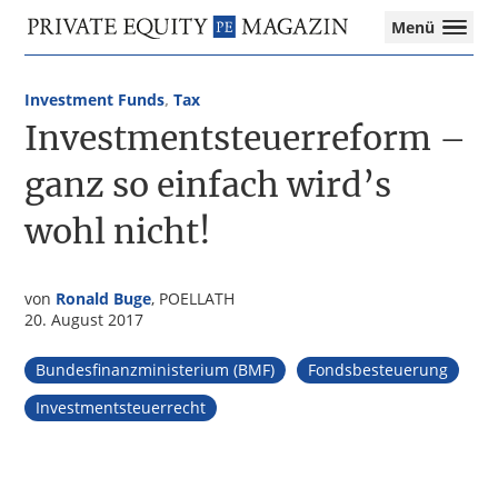
Private
Menü
Equity
Das
Zur
Zum
Magazin
Onlinemagazin
Hauptnavigation
Inhalt
für
Investment Funds
,
Tax
springen
springen
die
Investmentsteuerreform –
Private
Equity-
ganz so einfach wird’s
Branche
wohl nicht!
–
Investment
Funds
I
von
Ronald Buge
, POELLATH
M&A
20. August 2017
I
Tax
Bundesfinanzministerium (BMF)
Fondsbesteuerung
Investmentsteuerrecht