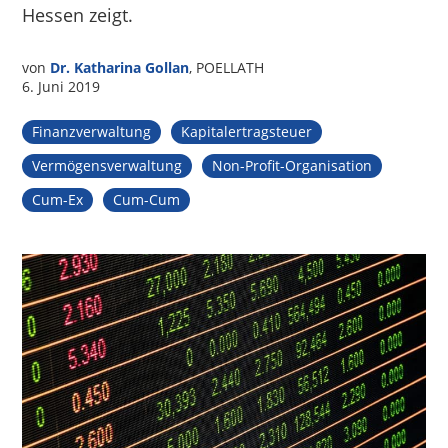
Hessen zeigt.
von
Dr. Katharina Gollan
, POELLATH
6. Juni 2019
Finanzverwaltung
Kapitalertragsteuer
Vermögensverwaltung
Non-Profit-Organisation
Cum-Ex
Cum-Cum