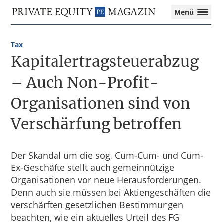
Private
Menü
Equity
Das
Zur
Zum
Magazin
Onlinemagazin
Hauptnavigation
Inhalt
für
Tax
springen
springen
die
Kapitalertragsteuerabzug
Private
Equity-
– Auch Non-Profit-
Branche
Organisationen sind von
–
Investment
Verschärfung betroffen
Funds
I
M&A
I
Der Skandal um die sog. Cum-Cum- und Cum-
Tax
Ex-Geschäfte stellt auch gemeinnützige
Organisationen vor neue Herausforderungen.
Denn auch sie müssen bei Aktiengeschäften die
verschärften gesetzlichen Bestimmungen
beachten, wie ein aktuelles Urteil des FG