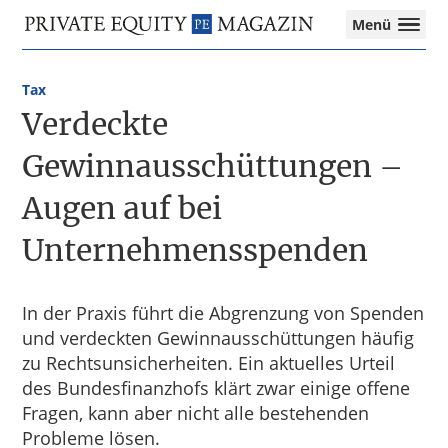
Private
Menü
Equity
Das
Zur
Zum
Magazin
Onlinemagazin
Hauptnavigation
Inhalt
für
Tax
springen
springen
die
Verdeckte
Private
Equity-
Gewinnausschüttungen –
Branche
Augen auf bei
–
Investment
Unternehmensspenden
Funds
I
M&A
I
In der Praxis führt die Abgrenzung von Spenden
Tax
und verdeckten Gewinnausschüttungen häufig
zu Rechtsunsicherheiten. Ein aktuelles Urteil
des Bundesfinanzhofs klärt zwar einige offene
Fragen, kann aber nicht alle bestehenden
Probleme lösen.