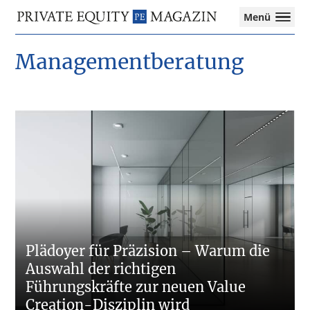
Private
Menü
Equity
Das
Zur
Zum
Zur
Magazin
Onlinemagazin
Managementberatung
Hauptnavigation
Inhalt
Seitenspalte
für
springen
springen
springen
die
Private
Equity-
Branche
–
Investment
Funds
I
M&A
I
Tax
Plädoyer für Präzision – Warum die
Auswahl der richtigen
Führungskräfte zur neuen Value
Creation-Disziplin wird