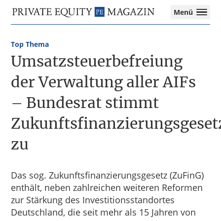
Private
Menü
Equity
Das
Zur
Zum
Magazin
Onlinemagazin
Hauptnavigation
Inhalt
für
Top Thema
springen
springen
die
Umsatzsteuerbefreiung
Private
Equity-
der Verwaltung aller AIFs
Branche
– Bundesrat stimmt
–
Investment
Zukunftsfinanzierungsgeset
Funds
I
zu
M&A
I
Tax
Das sog. Zukunftsfinanzierungsgesetz (ZuFinG)
enthält, neben zahlreichen weiteren Reformen
zur Stärkung des Investitionsstandortes
Deutschland, die seit mehr als 15 Jahren von