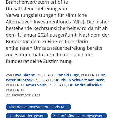
Branchenvertretern erhoffte
Umsatzsteuerbefreiung von
Verwaltungsleistungen für sämtliche
Alternativen Investmentfonds (AIFs). Die bisher
bestehende Rechtsunsicherheit wird damit ab
dem 1. Januar 2024 ausgeräumt. Nachdem der
Bundestag dem ZuFinG mit der darin
enthaltenen Umsatzsteuerbefreiung bereits
zugestimmt hatte, erteilte nun auch der
Bundesrat seine Zustimmung.
von
Uwe Bärenz
, POELLATH,
Ronald Buge
, POELLATH,
Dr.
Peter Bujotzek
, POELLATH,
Dr. Philip Schwarz van Berk
,
POELLATH,
Amos Veith
, POELLATH,
Dr. André Blischke
,
POELLATH
27. November 2023
Alternative Investment Fonds (AIF)
Fondsstandortgesetz
Zukunftsfinanzierungsgesetz