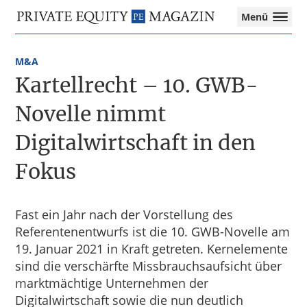
Private
Menü
Equity
Das
Zur
Zum
Magazin
Onlinemagazin
Hauptnavigation
Inhalt
für
M&A
springen
springen
die
Kartellrecht – 10. GWB-
Private
Equity-
Novelle nimmt
Branche
Digitalwirtschaft in den
–
Investment
Fokus
Funds
I
M&A
I
Fast ein Jahr nach der Vorstellung des
Tax
Referentenentwurfs ist die 10. GWB-Novelle am
19. Januar 2021 in Kraft getreten. Kernelemente
sind die verschärfte Missbrauchsaufsicht über
marktmächtige Unternehmen der
Digitalwirtschaft sowie die nun deutlich