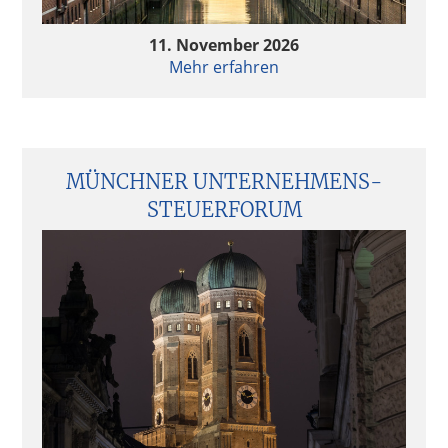
Private Equity & AI – Value Creation 2.0?
11. November 2026
Mehr erfahren
Private Equity & AI – Value Creation 2.0?
Follow-up Hamburger Fondsgespräche 2024 –
Continuation Fonds im Trend
MÜNCHNER UNTERNEHMENS­
STEUERFORUM
Follow-up Hamburger Fondsgespräche 2024 –
Continuation Fonds im Trend
Quo vadis Fondsstandort Deutschland?
Quo vadis Fondsstandort Deutschland?
Aktuelle Entwicklungen in der Fondsbesteuerung