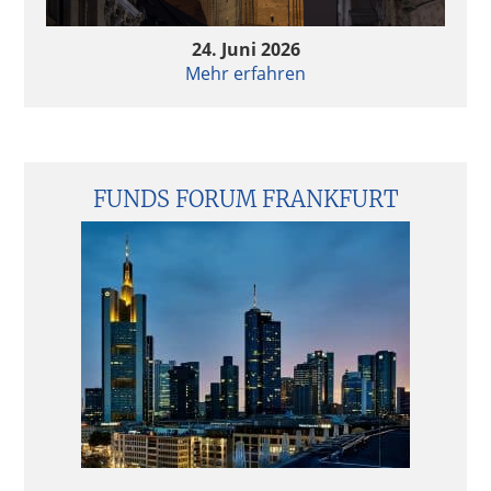
Aktuelle Entwicklungen in der Fondsbesteuerung
24. Juni 2026
Mehr erfahren
FCM Private Equity Survey 2024 – Investoren in
guter Stimmung
FCM Private Equity Survey 2024 – Investoren in
guter Stimmung
FUNDS FORUM FRANKFURT
Private Equity & Pricing – Much to lose, more to
gain?
Private Equity & Pricing – Much to lose, more to
gain
Fondsstrukturen 2024 – Analyse und Bewertung
steuerlicher Rahmenbedingungen