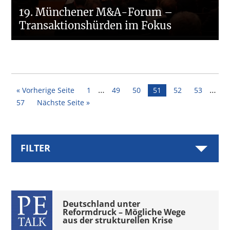
19. Münchener M&A-Forum –
Transaktionshürden im Fokus
Interim
Inter
…
…
Seite
Seite
Seite
Seite
Seite
Seite
« Vorherige Seite
1
49
50
51
52
53
pages
page
Seite
57
Nächste Seite »
omitted
omit
Seitenspalte
Sidebar
FILTER
Filter
Category
Deutschland unter 
Archive
Reformdruck – Mögliche Wege 
Sidebar
aus der strukturellen Krise