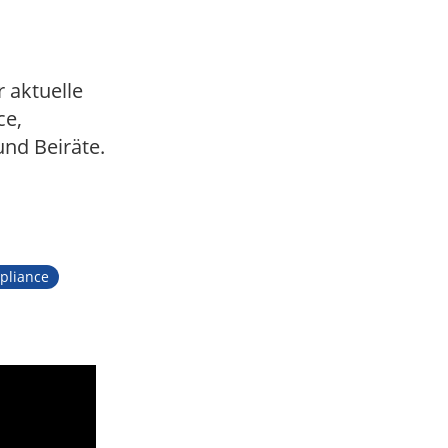
r aktuelle
ce,
und Beiräte.
pliance