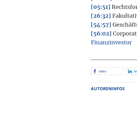
[05:51]
Rechtsfo
[26:32]
Fakultati
[54:57]
Geschäfts
[56:02]
Corporat
Finanzinvestor
teilen
te
AUTORENINFOS