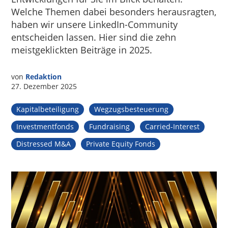
Welche Themen dabei besonders herausragten,
haben wir unsere LinkedIn-Community
entscheiden lassen. Hier sind die zehn
meistgeklickten Beiträge in 2025.
von
Redaktion
27. Dezember 2025
Kapitalbeteiligung
Wegzugsbesteuerung
Investmentfonds
Fundraising
Carried-Interest
Distressed M&A
Private Equity Fonds