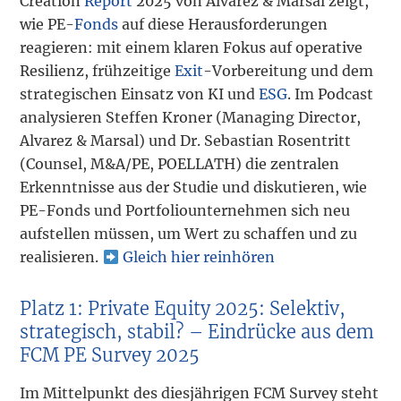
Creation
Report
2025 von Alvarez & Marsal zeigt,
wie PE-
Fonds
auf diese Herausforderungen
reagieren: mit einem klaren Fokus auf operative
Resilienz, frühzeitige
Exit
-Vorbereitung und dem
strategischen Einsatz von KI und
ESG
. Im Podcast
analysieren Steffen Kroner (Managing Director,
Alvarez & Marsal) und Dr. Sebastian Rosentritt
(Counsel, M&A/PE, POELLATH) die zentralen
Erkenntnisse aus der Studie und diskutieren, wie
PE-Fonds und Portfoliounternehmen sich neu
aufstellen müssen, um Wert zu schaffen und zu
realisieren.
Gleich hier reinhören
Platz 1: Private Equity 2025: Selektiv,
strategisch, stabil? – Eindrücke aus dem
FCM PE Survey 2025
Im Mittelpunkt des diesjährigen FCM Survey steht