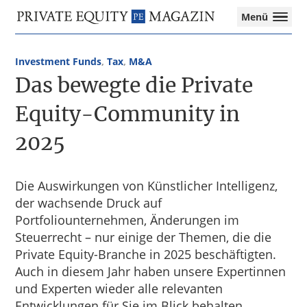
Private
Menü
Equity
Das
Zur
Zum
Magazin
Onlinemagazin
Hauptnavigation
Inhalt
für
Investment Funds
,
Tax
,
M&A
springen
springen
die
Das bewegte die Private
Private
Equity-
Equity-Community in
Branche
2025
–
Investment
Funds
I
Die Auswirkungen von Künstlicher Intelligenz,
M&A
der wachsende Druck auf
I
Portfoliounternehmen, Änderungen im
Tax
Steuerrecht – nur einige der Themen, die die
Private Equity-Branche in 2025 beschäftigten.
Auch in diesem Jahr haben unsere Expertinnen
und Experten wieder alle relevanten
Entwicklungen für Sie im Blick behalten.