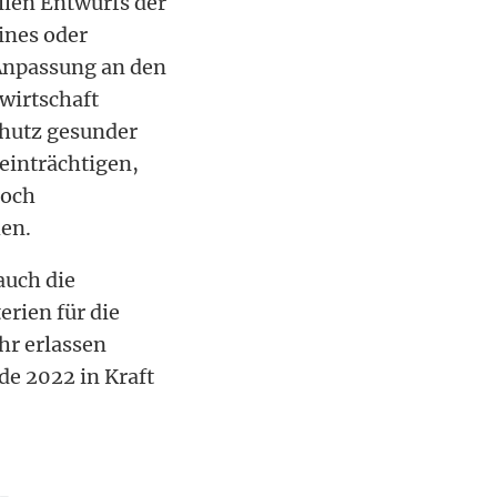
llen Entwurfs der
ines oder
 Anpassung an den
wirtschaft
chutz gesunder
einträchtigen,
noch
hen.
auch die
rien für die
hr erlassen
de 2022 in Kraft