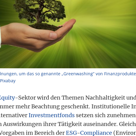
rdnungen, um das so genannte „Greenwashing“ von Finanzprodukte
/Pixabay
Equity
-Sektor wird den Themen Nachhaltigkeit und
mer mehr Beachtung geschenkt. Institutionelle I
lternativer
Investmentfonds
setzen sich zunehmend
 Auswirkungen ihrer Tätigkeit auseinander. Gleic
 Vorgaben im Bereich der
ESG
-
Compliance
(Environ