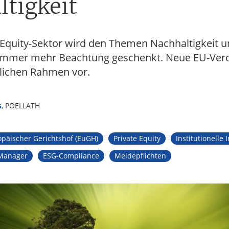
tigkeit
 Equity-Sektor wird den Themen Nachhaltigkeit u
immer mehr Beachtung geschenkt. Neue EU-Ve
lichen Rahmen vor.
s
, POELLATH
opäischer Gerichtshof (EuGH)
Private Equity
Institutionelle 
Manager
ESG-Compliance
Meldepflichten