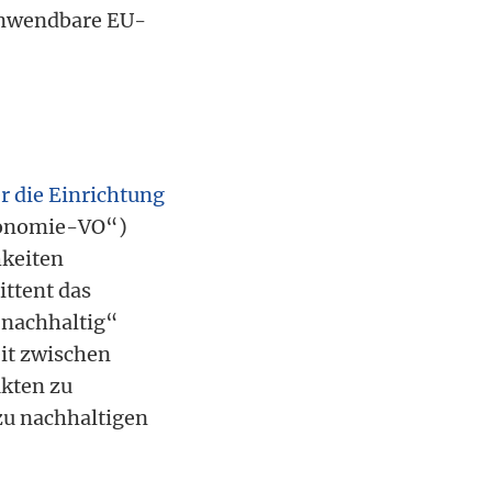
anwendbare EU-
r die Einrichtung
onomie-VO“)
hkeiten
ittent das
„nachhaltig“
eit zwischen
ukten zu
 zu nachhaltigen