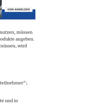
 nutzen, müssen
rodukte angeben.
 müssen, wird
tteilnehmer“;
te und in