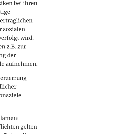
iken bei ihren
tige
vertraglichen
r sozialen
erfolgt wird.
n z.B. zur
ng der
ale aufnehmen.
verzerrung
licher
onsziele
rlament
lichten gelten