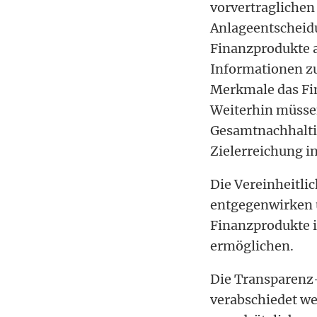
vorvertraglichen
Anlageentscheidu
Finanzprodukte a
Informationen zu
Merkmale das Fin
Weiterhin müssen
Gesamtnachhalti
Zielerreichung i
Die Vereinheitli
entgegenwirken u
Finanzprodukte i
ermöglichen.
Die Transparenz
verabschiedet we