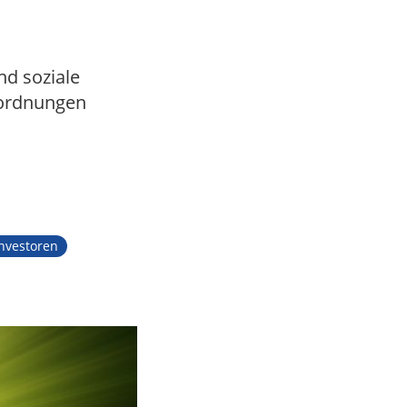
nd soziale
rordnungen
Investoren