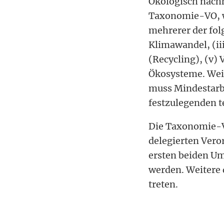
Ökologisch nachh
Taxonomie-VO, we
mehrerer der fol
Klimawandel, (ii
(Recycling), (v
Ökosysteme. Weit
muss Mindestarbe
festzulegenden t
Die Taxonomie-VO
delegierten Vero
ersten beiden Um
werden. Weitere 
treten.