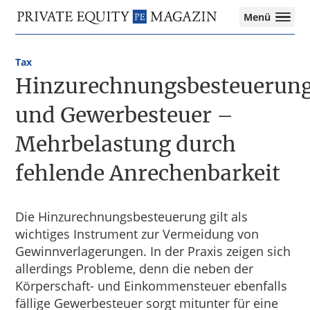
Private
Menü
Equity
Das
Zur
Zum
Magazin
Onlinemagazin
Hauptnavigation
Inhalt
für
Tax
springen
springen
die
Hinzurechnungsbesteuerun
Private
Equity-
und Gewerbesteuer –
Branche
Mehrbelastung durch
–
Investment
fehlende Anrechenbarkeit
Funds
I
M&A
I
Die Hinzurechnungsbesteuerung gilt als
Tax
wichtiges Instrument zur Vermeidung von
Gewinnverlagerungen. In der Praxis zeigen sich
allerdings Probleme, denn die neben der
Körperschaft- und Einkommensteuer ebenfalls
fällige Gewerbesteuer sorgt mitunter für eine