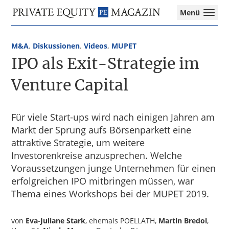
Private
Menü
Equity
Das
Zur
Zum
Magazin
Onlinemagazin
Hauptnavigation
Inhalt
für
M&A
,
Diskussionen
,
Videos
,
MUPET
springen
springen
die
IPO als Exit-Strategie im
Private
Equity-
Venture Capital
Branche
–
Investment
Für viele Start-ups wird nach einigen Jahren am
Funds
Markt der Sprung aufs Börsenparkett eine
I
attraktive Strategie, um weitere
M&A
Investorenkreise anzusprechen. Welche
I
Voraussetzungen junge Unternehmen für einen
Tax
erfolgreichen IPO mitbringen müssen, war
Thema eines Workshops bei der MUPET 2019.
von
Eva-Juliane Stark
, ehemals POELLATH,
Martin Bredol
,