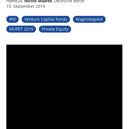
Home24,
Nicole Maares
, Deutsche Börse
19. September 2019
IPO
Venture Capital Fonds
Wagniskapital
MUPET 2019
Private Equity