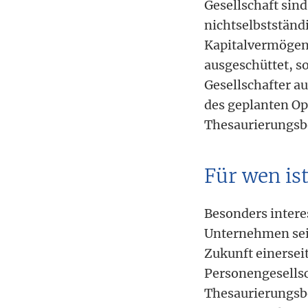
Gesellschaft sin
nichtselbstständ
Kapitalvermögen.
ausgeschüttet, so
Gesellschafter au
des geplanten Op
Thesaurierungsb
Für wen is
Besonders intere
Unternehmen sein
Zukunft einerseit
Personengesellsc
Thesaurierungsbe