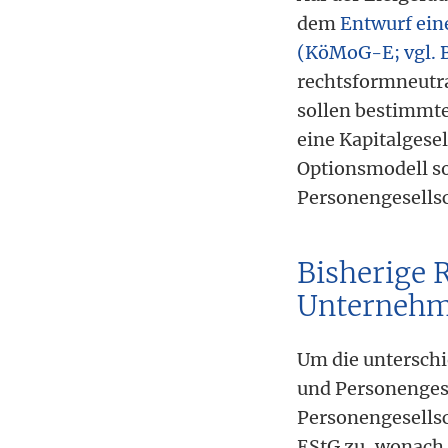
dem
Entwurf ein
(KöMoG-E; vgl. 
rechtsformneutr
sollen bestimmte
eine Kapitalgesel
Optionsmodell so
Personengesellsc
Bisherige 
Unternehm
Um die unterschi
und Personengese
Personengesellsc
EStG zu, wonach 