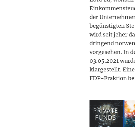
Einkommensteuer
der Unternehmen
begünstigten Ste
wird seit jeher d
dringend notwend
vorgesehen. In 
03.05.2021 wurd
klargestellt. Ei
FDP-Fraktion bere