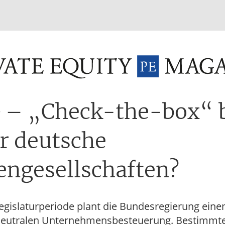
INVESTMENT FUNDS
M&A
TAX
GLOSSAR
TER
– „Check-the-box“ 
r deutsche
engesellschaften?
egislaturperiode plant die Bundesregierung eine
neutralen Unternehmensbesteuerung. Bestimmt