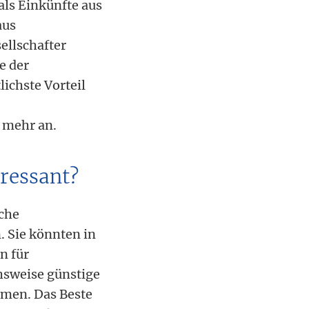
als Einkünfte aus
aus
ellschafter
e der
lichste Vorteil
 mehr an.
eressant?
iche
. Sie könnten in
n für
hsweise günstige
hmen. Das Beste