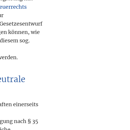
euerrechts
ur
 Gesetzesentwurf
gen können, wie
 diesem sog.
werden.
eutrale
ften einerseits
igung nach § 35
liche