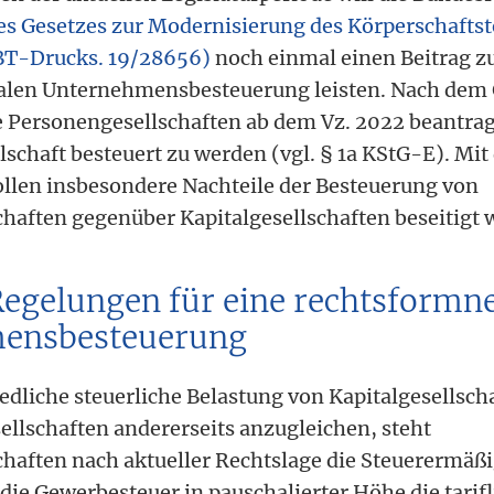
es Gesetzes zur Modernisierung des Körperschaftst
BT-Drucks. 19/28656)
noch einmal einen Beitrag z
alen Unternehmensbesteuerung leisten. Nach dem
 Personengesellschaften ab dem Vz. 2022 beantra
lschaft besteuert zu werden (vgl. § 1a KStG-E). Mit
llen insbesondere Nachteile der Besteuerung von
haften gegenüber Kapitalgesellschaften beseitigt 
Regelungen für eine rechtsformn
ensbesteuerung
edliche steuerliche Belastung von Kapitalgesellscha
llschaften andererseits anzugleichen, steht
haften nach aktueller Rechtslage die Steuerermäß
die Gewerbesteuer in pauschalierter Höhe die tarif