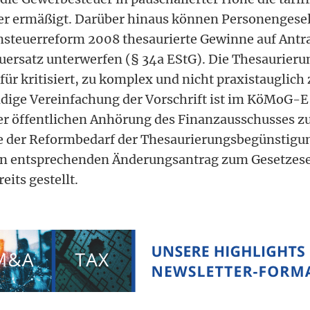
 ermäßigt. Darüber hinaus können Personengesell
steuerreform 2008 thesaurierte Gewinne auf Antr
uersatz unterwerfen (§ 34a EStG). Die Thesaurier
afür kritisiert, zu komplex und nicht praxistauglich 
ige Vereinfachung der Vorschrift ist im KöMoG-E 
der öffentlichen Anhörung des Finanzausschusses
e der Reformbedarf der Thesaurierungsbegünstigu
nen entsprechenden Änderungsantrag zum Gesetzese
its gestellt.