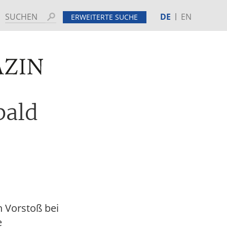
DE
EN
Suchen
ERWEITERTE SUCHE
MINE
HINTERGRUND
bald
n Vorstoß bei
e