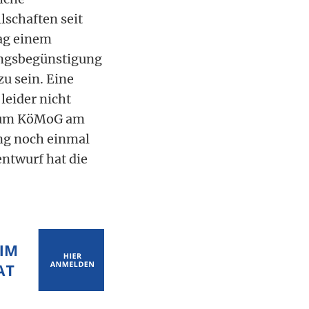
schaften seit
ag einem
ungsbegünstigung
zu sein. Eine
leider nicht
 zum KöMoG am
ng noch einmal
ntwurf hat die