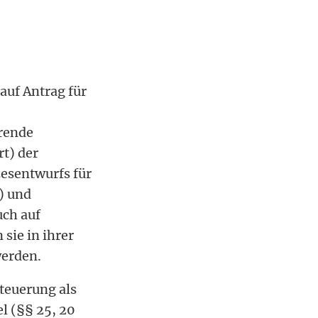
auf Antrag für
erende
t) der
zesentwurfs für
) und
uch auf
sie in ihrer
werden.
teuerung als
l (§§ 25, 20