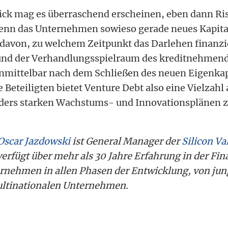
lick mag es überraschend erscheinen, eben dann R
nn das Unternehmen sowieso gerade neues Kapit
davon, zu welchem Zeitpunkt das Darlehen finanzie
t und der Verhandlungsspielraum des kreditnehmen
mittelbar nach dem Schließen des neuen Eigenkap
e Beteiligten bietet Venture Debt also eine Vielzahl 
nders starken Wachstums- und Innovationsplänen 
Oscar Jazdowski
ist General Manager der
Silicon Va
 verfügt über mehr als 30 Jahre Erfahrung in der Fi
nehmen in allen Phasen der Entwicklung, von jung
ultinationalen Unternehmen.