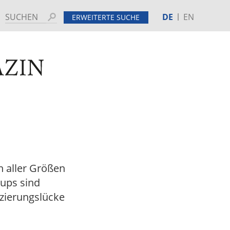
DE
EN
Suchen
ERWEITERTE SUCHE
MINE
HINTERGRUND
n aller Größen
-ups sind
nzierungslücke