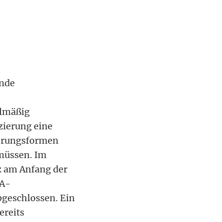
ende
elmäßig
zierung eine
zierungsformen
 müssen. Im
z am Anfang der
-A-
geschlossen. Ein
ereits