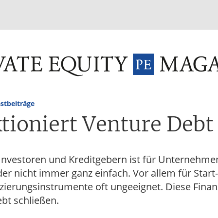
INVESTMENT FUNDS
M&A
TAX
GLOSSAR
TER
stbeiträge
tioniert Venture Debt
Investoren und Kreditgebern ist für Unternehme
ider nicht immer ganz einfach. Vor allem für Start
nzierungsinstrumente oft ungeeignet. Diese Fina
bt schließen.