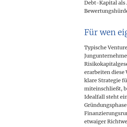
Debt-Kapital al
Bewertungshürde
Für wen ei
Typische Ventur
Jungunternehmen,
Risikokapitalges
erarbeiten dies
klare Strategie 
miteinschließt, 
Idealfall steht 
Gründungsphase,
Finanzierungsru
etwaiger Richtwe