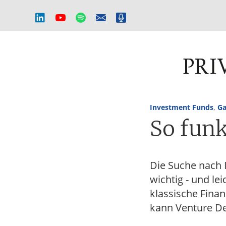
Private
HOME
AKTUELLES
Equity
Magazin
Zur
Zum
Das
Hauptnavigation
Inhalt
Onlinemagazin
Investment Funds
,
Ga
springen
springen
für
So funk
die
Private
Equity-
Branche
Die Suche nach 
–
wichtig - und le
Investment
Funds
klassische Fina
I
kann Venture De
M&A
I