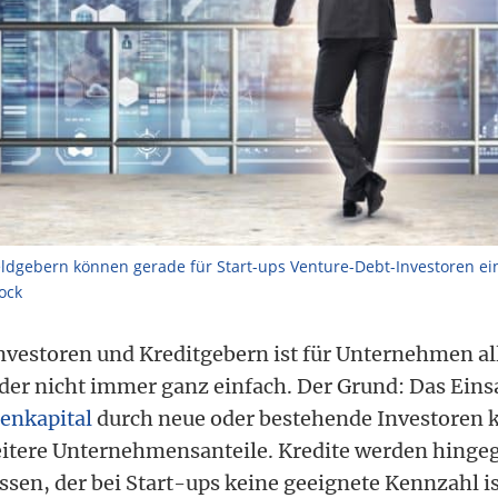
ldgebern können gerade für Start-ups Venture-Debt-Investoren ein
ock
nvestoren und Kreditgebern ist für Unternehmen al
ider nicht immer ganz einfach. Der Grund: Das Ei
enkapital
durch neue oder bestehende Investoren k
tere Unternehmensanteile. Kredite werden hingeg
sen, der bei Start-ups keine geeignete Kennzahl is