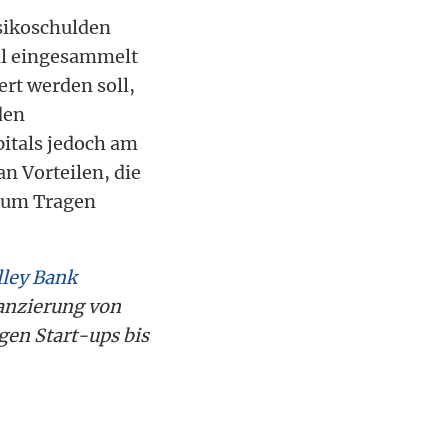
isikoschulden
al eingesammelt
rt werden soll,
den
itals jedoch am
an Vorteilen, die
zum Tragen
lley Bank
nanzierung von
en Start-ups bis