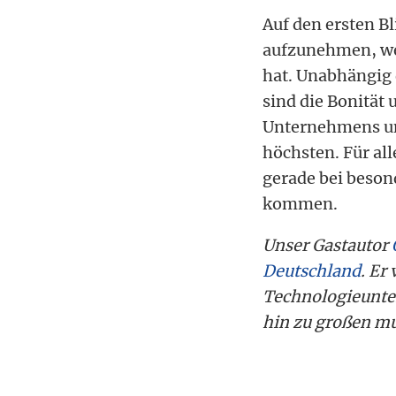
Auf den ersten B
aufzunehmen, we
hat. Unabhängig 
sind die Bonitä
Unternehmens un
höchsten. Für all
gerade bei beso
kommen.
Unser Gastautor
Deutschland
. Er
Technologieunter
hin zu großen m