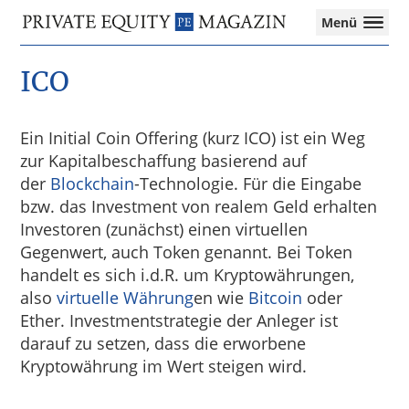
Private
Menü
Equity
Das
Zur
Zum
Zur
Magazin
Onlinemagazin
ICO
Hauptnavigation
Inhalt
Seitenspalte
für
springen
springen
springen
die
Private
Ein Initial Coin Offering (kurz ICO) ist ein Weg
Equity-
zur Kapitalbeschaffung basierend auf
Branche
der
Blockchain
-Technologie. Für die Eingabe
–
Investment
bzw. das Investment von realem Geld erhalten
Funds
Investoren (zunächst) einen virtuellen
I
Gegenwert, auch Token genannt. Bei Token
M&A
handelt es sich i.d.R. um Kryptowährungen,
I
also
virtuelle Währung
en wie
Bitcoin
oder
Tax
Ether. Investmentstrategie der Anleger ist
darauf zu setzen, dass die erworbene
Kryptowährung im Wert steigen wird.