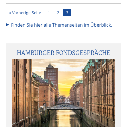
Seite
Seite
Seite
« Vorherige Seite
1
2
3
Finden Sie hier alle Themenseiten im Überblick.
Seitenspalte
HAMBURGER FONDSGESPRÄCHE