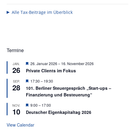
Alle Tax-Beiträge im Überblick
Seitenspalte
Termine
Featured
26. Januar 2026
–
16. November 2026
JAN.
26
Private Clients im Fokus
Featured
17:30
–
19:30
SEP.
28
101. Berliner Steuergespräch „Start-ups –
Finanzierung und Besteuerung“
Featured
9:00
–
17:00
NOV.
10
Deutscher Eigenkapitaltag 2026
View Calendar