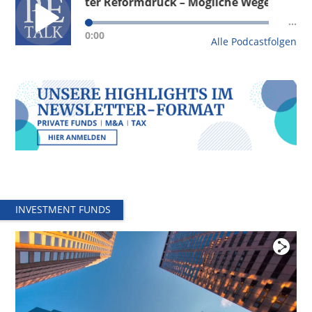
d unter Reformdruck – Mögliche Wege aus der strukture
Deutschland unter Reformdruck – Mögliche
...
Wege aus der strukturellen Krise
0:00
Alle Podcastfolgen
Private Equity-Update – Zentrale Erkenntnisse
aus dem FCM PE-Survey 2026
Wie Private Equity-Fonds Wertschöpfung neu
denken
Private Equity 2025: Selektiv, strategisch, stabil?
– Eindrücke aus dem FCM PE Survey 2025
Impact Investing – Notwendige Kriterien und
regulatorische Entwicklungen
Impact Investing – Notwendige Kriterien und
regulatorische Entwicklungen
INVESTMENT FUNDS
Private Equity & AI – Value Creation 2.0?
Private Equity & AI – Value Creation 2.0?
Follow-up Hamburger Fondsgespräche 2024 –
Continuation Fonds im Trend
Follow-up Hamburger Fondsgespräche 2024 –