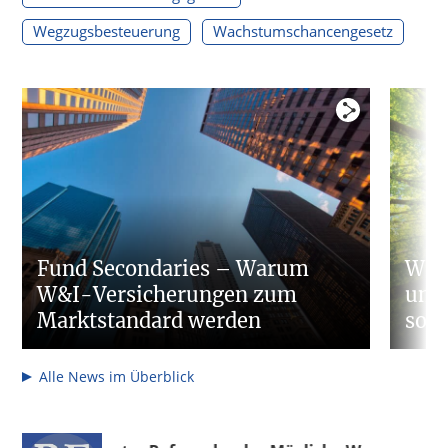
Wegzugsbesteuerung
Wachstumschancengesetz
Fund Secondaries – Warum
Waru
W&I-Versicherungen zum
umf
Marktstandard werden
so w
Alle News im Überblick