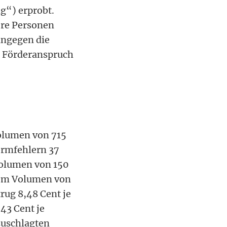
g“) erprobt.
ere Personen
ingegen die
m Förderanspruch
olumen von 715
ormfehlern 37
volumen von 150
nem Volumen von
rug 8,48 Cent je
43 Cent je
zuschlagten