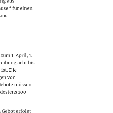
ung aus
use“ für einen
 aus
um 1. April, 1.
reibung acht bis
ist. Die
gen von
 Gebote müssen
ndestens 100
 Gebot erfolgt