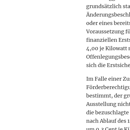
grundsätzlich st
Änderungsbeschl
oder eines berei
Voraussetzung fü
finanziellen Erst
4,00 je Kilowatt
Offenlegungsbesc
sich die Erstsich
Im Falle einer Zu
Förderberechtigu
bestimmt, der gr
Ausstellung nich
die bezuschlagte
nach Ablauf des 
um 0,3 Cent je K