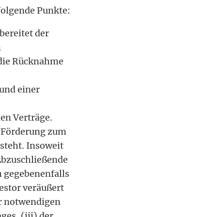
folgende Punkte:
bereitet der
n
 die Rücknahme
 und einer
en Verträge.
en Förderung zum
steht. Insoweit
 Abzuschließende
m gegebenenfalls
vestor veräußert
er notwendigen
es, (iii) der