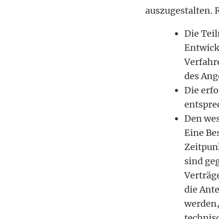
auszugestalten. 
Die Tei
Entwickl
Verfahr
des Ang
Die erfo
entspre
Den wes
Eine Be
Zeitpun
sind ge
Verträg
die Ante
werden,
technisc