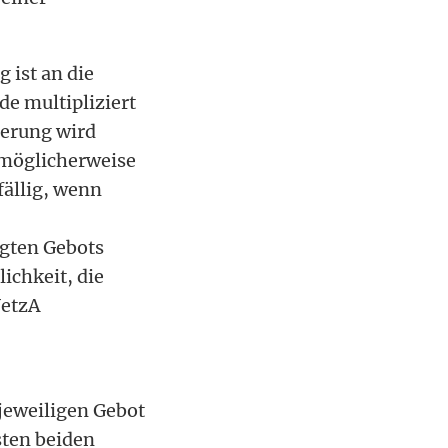
 ist an die
e multipliziert
herung wird
 möglicherweise
fällig, wenn
gten Gebots
ichkeit, die
NetzA
jeweiligen Gebot
sten beiden