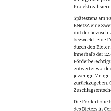
Projektrealisier
Spätestens am 10
BNetzA eine Zwei
mit der bezuschl
bezweckt, eine F
durch den Bieter
innerhalb der 24
Förderberechtig
entwertet worden
jeweilige Menge 
zurückzugeben. G
Zuschlagsentschei
Die Förderhöhe b
des Bieters in C