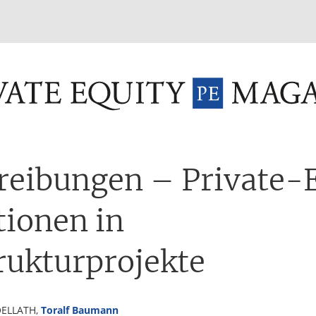
INVESTMENT FUNDS
M&A
TAX
GLOSSAR
TER
reibungen – Private-
tionen in
rukturprojekte
OELLATH,
Toralf Baumann