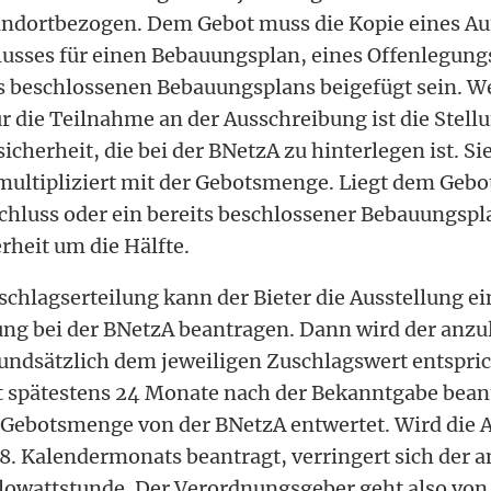
andortbezogen. Dem Gebot muss die Kopie eines Au
usses für einen Bebauungsplan, eines Offenlegung
ts beschlossenen Bebauungsplans beigefügt sein. W
r die Teilnahme an der Ausschreibung ist die Stell
sicherheit, die bei der BNetzA zu hinterlegen ist. S
 multipliziert mit der Gebotsmenge. Liegt dem Gebo
hluss oder ein bereits beschlossener Bebauungspla
erheit um die Hälfte.
schlagserteilung kann der Bieter die Ausstellung ei
ng bei der BNetzA beantragen. Dann wird der anz
undsätzlich dem jeweiligen Zuschlagswert entspric
t spätestens 24 Monate nach der Bekanntgabe beant
 Gebotsmenge von der BNetzA entwertet. Wird die A
18. Kalendermonats beantragt, verringert sich der 
ilowattstunde. Der Verordnungsgeber geht also von