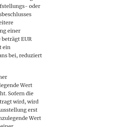
fstellungs- oder
sbeschlusses
eitere
ung einer
ie beträgt EUR
t ein
ns bei, reduziert
ner
ulegende Wert
ht. Sofern die
ragt wird, wird
usstellung erst
anzulegende Wert
 einer