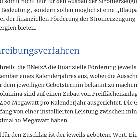
d somit nicht nur für den Ausbau der Stromerzeug
 Bedeutung, sondern sollen möglichst eine „Blaupa
i der finanziellen Förderung der Stromerzeugung
rgien bieten.
hreibungsverfahren
reibt die BNetzA die finanzielle Förderung jeweils z
zember eines Kalenderjahres aus, wobei die Aussch
 dem jeweiligen Gebotstermin bekannt zu machen 
olumina sind auf einen Zubau von Freiflächenanla
 400 Megawatt pro Kalenderjahr ausgerichtet. Die
fang von einer installierten Leistung zwischen mi
ximal 10 Megawatt haben.
für den Zuschlag ist der jeweils gebotene Wert. Ein