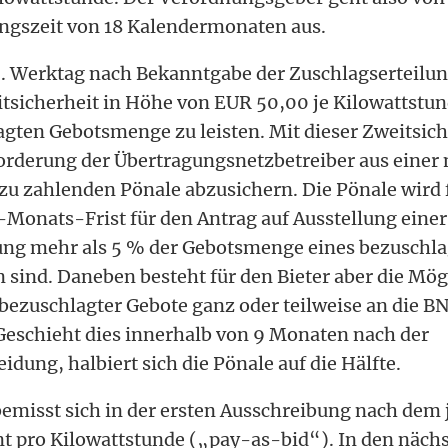
ungszeit von 18 Kalendermonaten aus.
. Werktag nach Bekanntgabe der Zuschlagserteilung
tsicherheit in Höhe von EUR 50,00 je Kilowattstund
agten Gebotsmenge zu leisten. Mit dieser Zweitsic
orderung der Übertragungsnetzbetreiber aus einer
 zu zahlenden Pönale abzusichern. Die Pönale wird 
-Monats-Frist für den Antrag auf Ausstellung einer
ung mehr als 5 % der Gebotsmenge eines bezuschla
 sind. Daneben besteht für den Bieter aber die Mögl
bezuschlagter Gebote ganz oder teilweise an die B
eschieht dies innerhalb von 9 Monaten nach der
dung, halbiert sich die Pönale auf die Hälfte.
emisst sich in der ersten Ausschreibung nach dem 
ent pro Kilowattstunde („pay-as-bid“). In den näch