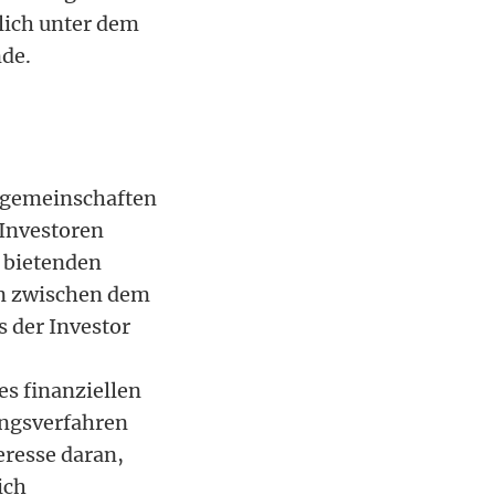
tlich unter dem
nde.
ergemeinschaften
 Investoren
r bietenden
gen zwischen dem
s der Investor
es finanziellen
ungsverfahren
resse daran,
ich