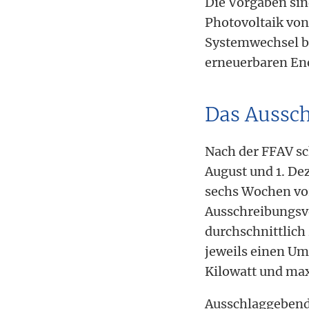
Die Vorgaben sin
Photovoltaik von
Systemwechsel be
erneuerbaren Ene
Das Aussc
Nach der FFAV sch
August und 1. De
sechs Wochen vor
Ausschreibungsv
durchschnittlich
jeweils einen Um
Kilowatt und ma
Ausschlaggebend 