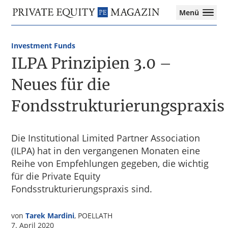
Private
Menü
Equity
Das
Zur
Zum
Magazin
Onlinemagazin
Hauptnavigation
Inhalt
für
Investment Funds
springen
springen
die
ILPA Prinzipien 3.0 –
Private
Equity-
Neues für die
Branche
Fondsstrukturierungspraxis
–
Investment
Funds
I
Die Institutional Limited Partner Association
M&A
(ILPA) hat in den vergangenen Monaten eine
I
Reihe von Empfehlungen gegeben, die wichtig
Tax
für die Private Equity
Fondsstrukturierungspraxis sind.
von
Tarek Mardini
, POELLATH
7. April 2020