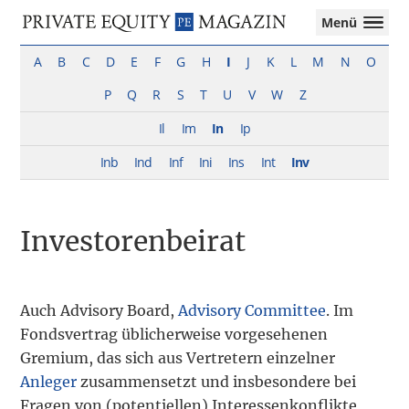
Private
Menü
Equity
Das
Zur
Zum
Magazin
Onlinemagazin
A
B
C
D
E
F
G
H
I
J
K
L
M
N
O
Hauptnavigation
Inhalt
für
springen
springen
P
Q
R
S
T
U
V
W
Z
die
Private
Il
Im
In
Ip
Equity-
Branche
Inb
Ind
Inf
Ini
Ins
Int
Inv
–
Investment
Funds
Investorenbeirat
I
M&A
I
Tax
Auch Advisory Board,
Advisory Committee
. Im
Fondsvertrag üblicherweise vorgesehenen
Gremium, das sich aus Vertretern einzelner
Anleger
zusammensetzt und insbesondere bei
Fragen von (potentiellen) Interessenkonflikte