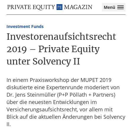
Private
Menü
Equity
Das
Zur
Zum
Magazin
Onlinemagazin
Hauptnavigation
Inhalt
für
Investment Funds
springen
springen
die
Investorenaufsichtsrecht
Private
Equity-
2019 – Private Equity
Branche
unter Solvency II
–
Investment
Funds
I
In einem Praxisworkshop der MUPET 2019
M&A
diskutierte eine Expertenrunde moderiert von
I
Dr. Jens Steinmüller (P+P Pöllath + Partners)
Tax
über die neuesten Entwicklungen im
Versicherungsaufsichtsrecht, vor allem mit
Blick auf die aktuellen Änderungen bei Solvency
II.