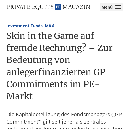
Private
Menü
Equity
Das
Zur
Zum
Magazin
Onlinemagazin
Hauptnavigation
Inhalt
für
Investment Funds
,
M&A
springen
springen
die
Skin in the Game auf
Private
Equity-
fremde Rechnung? – Zur
Branche
Bedeutung von
–
Investment
anlegerfinanzierten GP
Funds
I
Commitments im PE-
M&A
I
Markt
Tax
Die Kapitalbeteiligung des Fondsmanagers („GP
Commitment“) gilt seit jeher als zentrales
Instrument zur Interessenangleichung zwischen