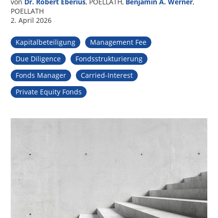
von
Dr. Robert Eberius
, POELLATH,
Benjamin A. Werner
,
POELLATH
2. April 2026
Kapitalbeteiligung
Management Fee
Due Diligence
Fondsstrukturierung
Fonds Manager
Carried-Interest
Private Equity Fonds