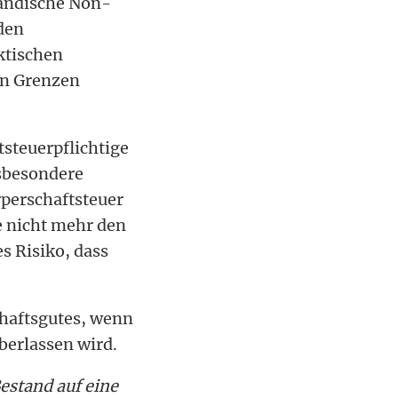
ländische Non-
den
ktischen
in Grenzen
tsteuerpflichtige
sbesondere
rperschaftsteuer
e nicht mehr den
s Risiko, dass
chaftsgutes, wenn
berlassen wird.
estand auf eine