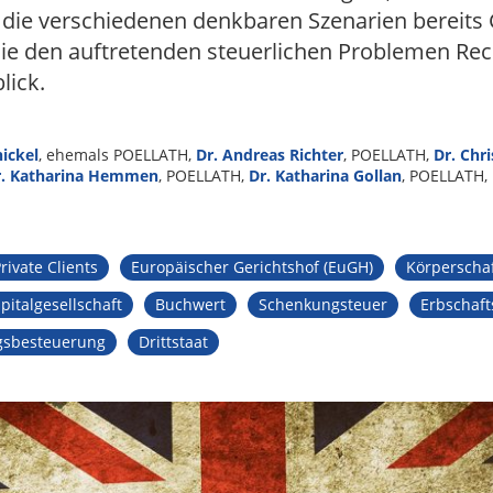
 die verschiedenen denkbaren Szenarien bereits
die den auftretenden steuerlichen Problemen Re
lick.
nickel
, ehemals POELLATH,
Dr. Andreas Richter
, POELLATH,
Dr. Chr
r. Katharina Hemmen
, POELLATH,
Dr. Katharina Gollan
, POELLATH,
rivate Clients
Europäischer Gerichtshof (EuGH)
Körperscha
pitalgesellschaft
Buchwert
Schenkungsteuer
Erbschaft
sbesteuerung
Drittstaat