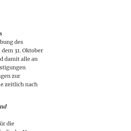
s
ebung des
h dem 31. Oktober
d damit alle an
stigungen
ngen zur
e zeitlich nach
und
ür die