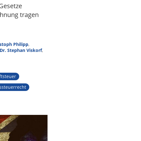
 Gesetze
chnung tragen
istoph Philipp
,
Dr. Stephan Viskorf
,
ftsteuer
ssteuerrecht