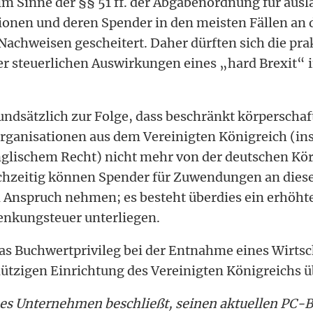
im Sinne der §§ 51 ff. der Abgabenordnung für aus
ionen und deren Spender in den meisten Fällen an 
achweisen gescheitert. Daher dürften sich die pra
r steuerlichen Auswirkungen eines „hard Brexit“ 
undsätzlich zur Folge, dass beschränkt körperschaf
rganisationen aus dem Vereinigten Königreich (in
nglischem Recht) nicht mehr von der deutschen Kö
eichzeitig können Spender für Zuwendungen an dies
Anspruch nehmen; es besteht überdies ein erhöhte
enkungsteuer unterliegen.
das Buchwertprivileg bei der Entnahme eines Wirts
ützigen Einrichtung des Vereinigten Königreichs ü
hes Unternehmen beschließt, seinen aktuellen PC-B