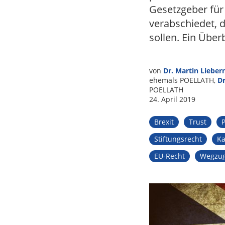
Gesetzgeber für
Tax
verabschiedet, 
sollen. Ein Überb
von
Dr. Martin Lieber
ehemals POELLATH,
D
POELLATH
24. April 2019
Brexit
Trust
P
Stiftungsrecht
Ka
EU-Recht
Wegzug