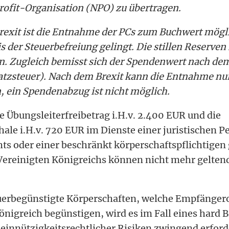
ofit-Organisation (NPO) zu übertragen.
rexit ist die Entnahme der PCs zum Buchwert mögli
 der Steuerbefreiung gelingt. Die stillen Reserven
n. Zugleich bemisst sich der Spendenwert nach dem
atzsteuer). Nach dem Brexit kann die Entnahme nu
n, ein Spendenabzug ist nicht möglich.
e Übungsleiterfreibetrag i.H.v. 2.400 EUR und die
le i.H.v. 720 EUR im Dienste einer juristischen P
hts oder einer beschränkt körperschaftspflichtige
Vereinigten Königreichs können nicht mehr gelte
euerbegünstigte Körperschaften, welche Empfänger
nigreich begünstigen, wird es im Fall eines hard B
nnützigkeitsrechtlicher Risiken zwingend erforder