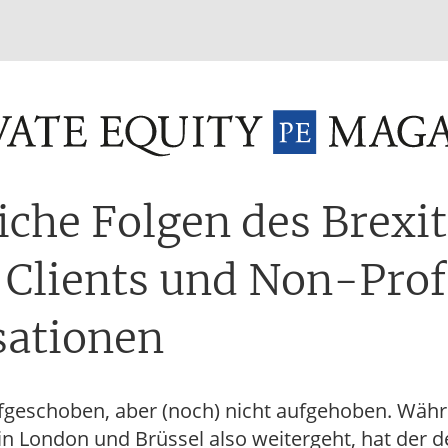
INVESTMENT FUNDS
M&A
TAX
GLOSSAR
TER
iche Folgen des Brexit
 Clients und Non-Prof
sationen
aufgeschoben, aber (noch) nicht aufgehoben. Wäh
t in London und Brüssel also weitergeht, hat der 