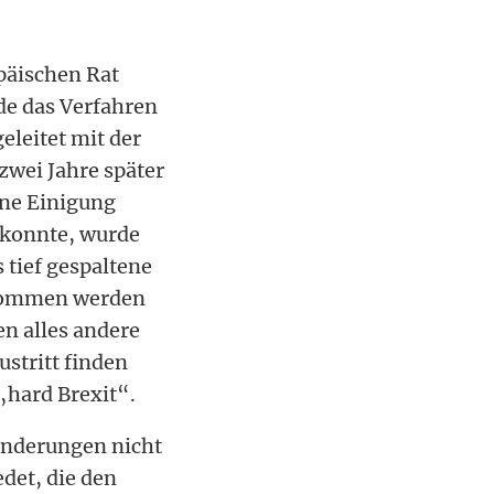
päischen Rat
de das Verfahren
eleitet mit der
zwei Jahre später
ine Einigung
 konnte, wurde
 tief gespaltene
abkommen werden
en alles andere
ustritt finden
„hard Brexit“.
änderungen nicht
det, die den