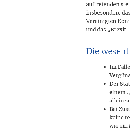
auftretenden ste
insbesondere das
Vereinigten Köni
und das „Brexit-
Die wesent
Im Falle
Vergüns
Der Stat
einem „
allein s
Bei Zus
keine r
wie ein 