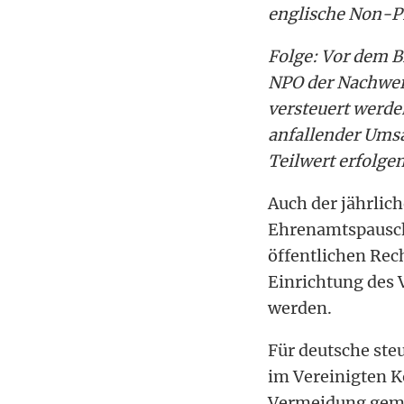
englische Non-Pr
Folge: Vor dem B
NPO der Nachweis
versteuert werde
anfallender Ums
Teilwert erfolge
Auch der jährlich
Ehrenamtspauscha
öffentlichen Rec
Einrichtung des 
werden.
Für deutsche st
im Vereinigten Kö
Vermeidung gemei