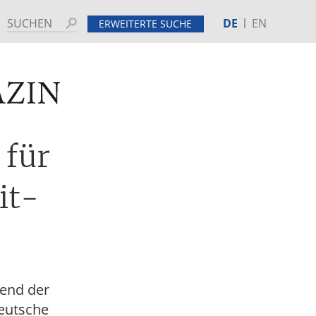
DE
EN
Suchen
ERWEITERTE SUCHE
MINE
HINTERGRUND
 für
it-
rend der
deutsche