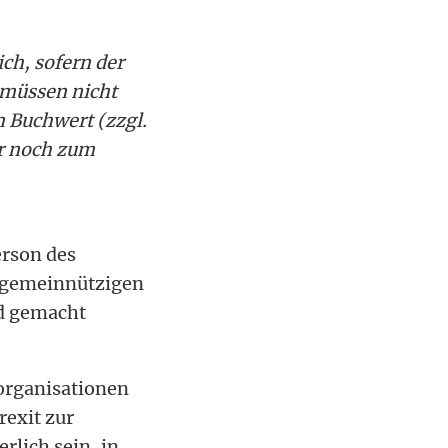
ch, sofern der
 müssen nicht
 Buchwert (zzgl.
r noch zum
erson des
n gemeinnützigen
nd gemacht
organisationen
rexit zur
lich sein, in