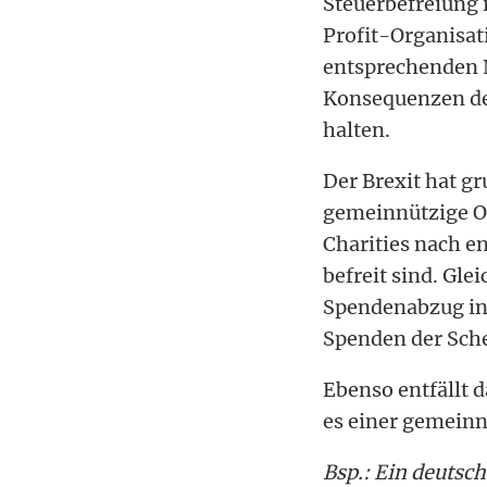
Steuerbefreiung 
Profit-Organisat
entsprechenden N
Konsequenzen de
halten.
Der Brexit hat gr
gemeinnützige O
Charities nach e
befreit sind. Gl
Spendenabzug in 
Spenden der Sch
Ebenso entfällt 
es einer gemeinn
Bsp.: Ein deutsc