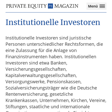
Private
Menü
Equity
Das
Zur
Zum
Zur
Magazin
Onlinemagazin
Institutionelle Investoren
Hauptnavigation
Inhalt
Seitenspalte
für
springen
springen
springen
die
Private
Institutionelle Investoren sind juristische
Equity-
Personen unterschiedlicher Rechtsformen, die
Branche
eine Zulassung für die Anlage von
–
Investment
Finanzinstrumenten haben. Institutionellen
Funds
Investoren sind etwa Banken,
I
Versicherungsgesellschaften,
M&A
Kapitalverwaltungsgesellschaften,
I
Versorgungswerke, Pensionskassen,
Tax
Sozialversicherungsträger wie die Deutsche
Rentenversicherung, gesetzliche
Krankenkassen, Unternehmen, Kirchen, Vereine,
Stiftungen, staatliche und internationale