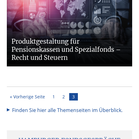
Produktgestaltung für
Pensionskassen und Spezialfonds –
Recht und Steuern
Seite
Seite
Seite
« Vorherige Seite
1
2
3
Finden Sie hier alle Themenseiten im Überblick.
Seitenspalte