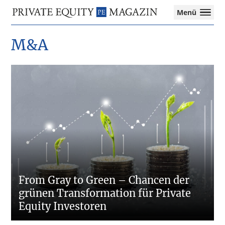
Private
Menü
Equity
Das
Zur
Zum
Zur
Magazin
Onlinemagazin
M&A
Hauptnavigation
Inhalt
Seitenspalte
für
springen
springen
springen
die
Private
Equity-
Branche
–
Investment
Funds
I
M&A
I
Tax
From Gray to Green – Chancen der
grünen Transformation für Private
Equity Investoren