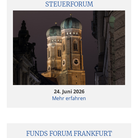
STEUERFORUM
Private Equity 2025: Selektiv, strategisch, stabil?
– Eindrücke aus dem FCM PE Survey 2025
Impact Investing – Notwendige Kriterien und
regulatorische Entwicklungen
Impact Investing – Notwendige Kriterien und
regulatorische Entwicklungen
Private Equity & AI – Value Creation 2.0?
24. Juni 2026
Private Equity & AI – Value Creation 2.0?
Mehr erfahren
Follow-up Hamburger Fondsgespräche 2024 –
Continuation Fonds im Trend
FUNDS FORUM FRANKFURT