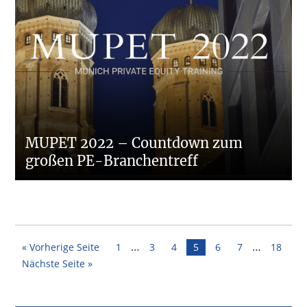
MUPET 2022 – Countdown zum
großen PE-Branchentreff
Interim
Interim
…
…
Seite
Seite
Seite
Seite
Seite
Seite
Seite
« Vorherige Seite
1
3
4
5
6
7
18
pages
pages
Nächste Seite »
omitted
omitted