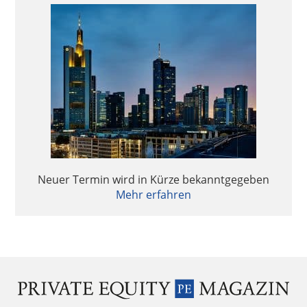
Follow-up Hamburger Fondsgespräche 2024 –
Continuation Fonds im Trend
Quo vadis Fondsstandort Deutschland?
Quo vadis Fondsstandort Deutschland?
Aktuelle Entwicklungen in der Fondsbesteuerung
Aktuelle Entwicklungen in der Fondsbesteuerung
Neuer Termin wird in Kürze bekanntgegeben
Mehr erfahren
FCM Private Equity Survey 2024 – Investoren in
guter Stimmung
FCM Private Equity Survey 2024 – Investoren in
guter Stimmung