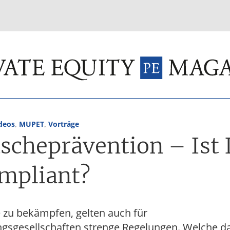
INVESTMENT FUNDS
M&A
TAX
GLOSSAR
TER
deos
,
MUPET
,
Vorträge
scheprävention – Ist 
mpliant?
zu bekämpfen, gelten auch für
ngsgesellschaften strenge Regelungen. Welche da