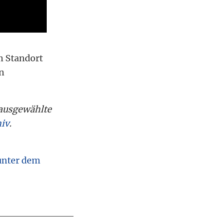
m Standort
en
 ausgewählte
iv
.
 unter dem