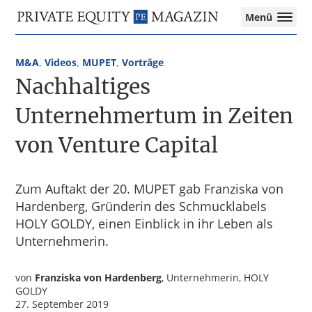
Private
Menü
Equity
Das
Zur
Zum
Magazin
Onlinemagazin
Hauptnavigation
Inhalt
für
M&A
,
Videos
,
MUPET
,
Vorträge
springen
springen
die
Nachhaltiges
Private
Equity-
Unternehmertum in Zeiten
Branche
von Venture Capital
–
Investment
Funds
I
Zum Auftakt der 20. MUPET gab Franziska von
M&A
Hardenberg, Gründerin des Schmucklabels
I
HOLY GOLDY, einen Einblick in ihr Leben als
Tax
Unternehmerin.
von
Franziska von Hardenberg
, Unternehmerin, HOLY
GOLDY
27. September 2019