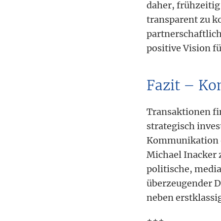
daher, frühzeit
transparent zu k
partnerschaftlic
positive Vision 
Fazit – Ko
Transaktionen fi
strategisch inve
Kommunikation ei
Michael Inacker
politische, media
überzeugender De
neben erstklass
+++