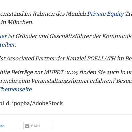
w entstand im Rahmen des Munich
Private Equity
Tr
5 in München.
ker
ist Gründer und Geschäftsführer der Kommunik
eiber
.
ist Associated Partner der Kanzlei POELLATH im B
hlte Beiträge zur MUPET 2025 finden Sie auch in 
en mehr zum Veranstaltungsformat erfahren? Besuc
hemenseite
.
bild: ipopba/AdobeStock
ilen
E-Mail