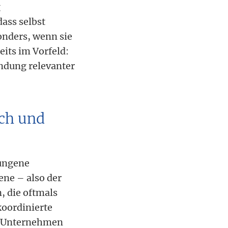
g
dass selbst
onders, wenn sie
its im Vorfeld:
indung relevanter
ch und
lungene
ene – also der
, die oftmals
koordinierte
. Unternehmen