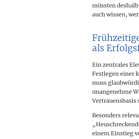
müssten deshalb 
auch wissen, wer
Frühzeitig
als Erfolgs
Ein zentrales El
Festlegen einer
muss glaubwürdi
unangenehme Wahr
Vertrauensbasis 
Besonders relevan
„Heuschreckendeb
einem Einstieg v