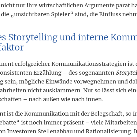
nicht nur ihre wirtschaftlichen Argumente parat h
 die „unsichtbaren Spieler“ sind, die Einfluss ne
es Storytelling und interne Kom
faktor
ement erfolgreicher Kommunikationsstrategien ist d
 konsistenten Erzählung – des sogenannten
Storyte
g sein, mögliche Einwände vorwegnehmen und dab
heiten nicht ausklammern. Nur so lässt sich ein
schaffen – nach außen wie nach innen.
t ist die Kommunikation mit der Belegschaft, so In
atte“ ist noch immer präsent – viele Mitarbeiten
on Investoren Stellenabbau und Rationalisierung. 