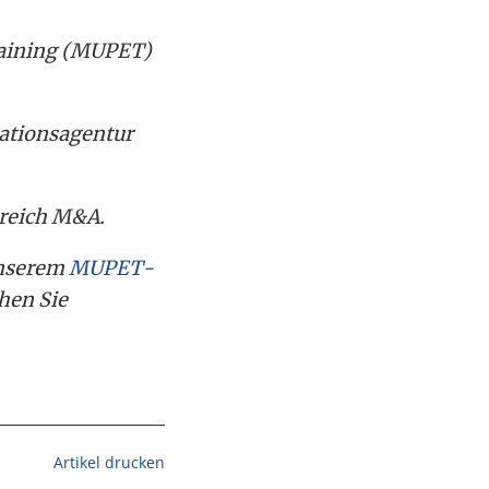
aining (MUPET)
ationsagentur
ereich M&A.
unserem
MUPET-
hen Sie
Artikel drucken