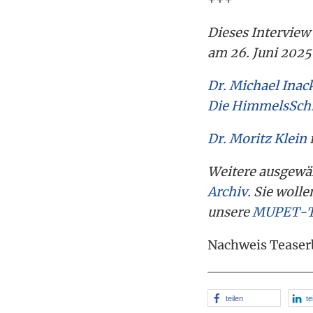
Dieses Intervie
am 26. Juni 202
Dr. Michael Inac
Die HimmelsSchr
Dr. Moritz Klein
Weitere ausgewä
Archiv
. Sie woll
unsere
MUPET-T
Nachweis Teaser
teilen
te