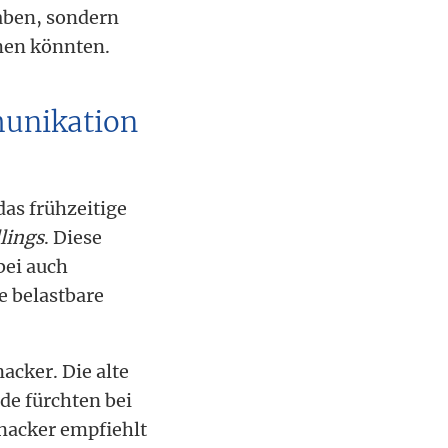
aben, sondern
hmen könnten.
munikation
as frühzeitige
llings
. Diese
ei auch
e belastbare
acker. Die alte
de fürchten bei
Inacker empfiehlt