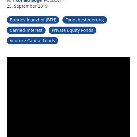
von
Ronald Buge
, POELLATH
25. September 2019
Bundesfinanzhof (BFH)
Fondsbesteuerung
Carried-Interest
Private Equity Fonds
Venture Capital Fonds