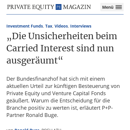
Private
Menü
Equity
Das
Zur
Zum
Magazin
Onlinemagazin
Hauptnavigation
Inhalt
für
Investment Funds
,
Tax
,
Videos
,
Interviews
springen
springen
die
„Die Unsicherheiten beim
Private
Equity-
Carried Interest sind nun
Branche
ausgeräumt“
–
Investment
Funds
I
Der Bundesfinanzhof hat sich mit einem
M&A
aktuellen Urteil zur künftigen Besteuerung von
I
Private Equity und Venture Capital Fonds
Tax
geäußert. Warum die Entscheidung für die
Branche positiv zu werten ist, erläutert P+P-
Partner Ronald Buge.