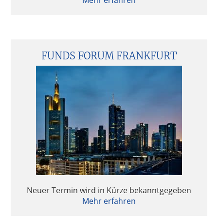
Mehr erfahren
FCM Private Equity Survey 2024 – Investoren in
guter Stimmung
FCM Private Equity Survey 2024 – Investoren in
guter Stimmung
FUNDS FORUM FRANKFURT
Private Equity & Pricing – Much to lose, more to
gain?
Private Equity & Pricing – Much to lose, more to
gain
Fondsstrukturen 2024 – Analyse und Bewertung
steuerlicher Rahmenbedingungen
Neuer Termin wird in Kürze bekanntgegeben
Fondsstrukturen 2024 – Analyse und Bewertung
Mehr erfahren
steuerlicher Rahmenbedingungen