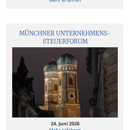
Private Equity & AI – Value Creation 2.0?
Follow-up Hamburger Fondsgespräche 2024 –
Continuation Fonds im Trend
MÜNCHNER UNTERNEHMENS­
STEUERFORUM
Follow-up Hamburger Fondsgespräche 2024 –
Continuation Fonds im Trend
Quo vadis Fondsstandort Deutschland?
Quo vadis Fondsstandort Deutschland?
Aktuelle Entwicklungen in der Fondsbesteuerung
Aktuelle Entwicklungen in der Fondsbesteuerung
24. Juni 2026