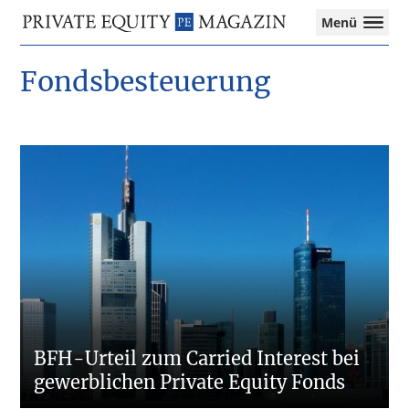
Private
Menü
Equity
Das
Zur
Zum
Zur
Magazin
Onlinemagazin
Fondsbesteuerung
Hauptnavigation
Inhalt
Seitenspalte
für
springen
springen
springen
die
Private
Equity-
Branche
–
Investment
Funds
I
M&A
I
Tax
BFH-Urteil zum Carried Interest bei
gewerblichen Private Equity Fonds