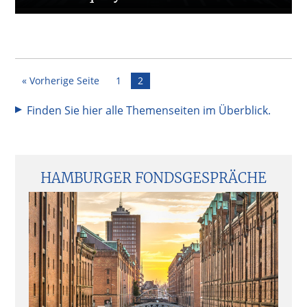
Seite
Seite
« Vorherige Seite
1
2
Finden Sie hier alle Themenseiten im Überblick.
Seitenspalte
HAMBURGER FONDSGESPRÄCHE