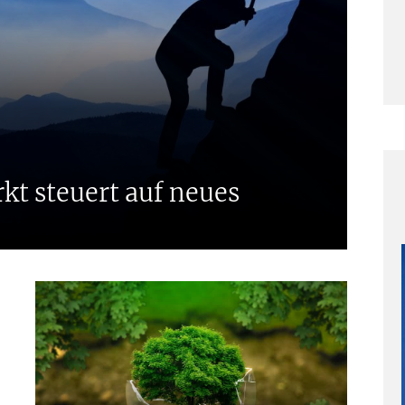
A
F
F
t steuert auf neues
P
t
P
t