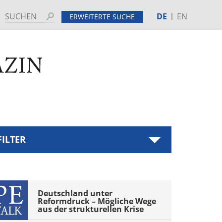
DE
EN
Suchen
ERWEITERTE SUCHE
MINE
HINTERGRUND
tenspalte
ebar
FILTER
ter
tegory
Deutschland unter 
hive
Reformdruck – Mögliche Wege 
ebar
aus der strukturellen Krise