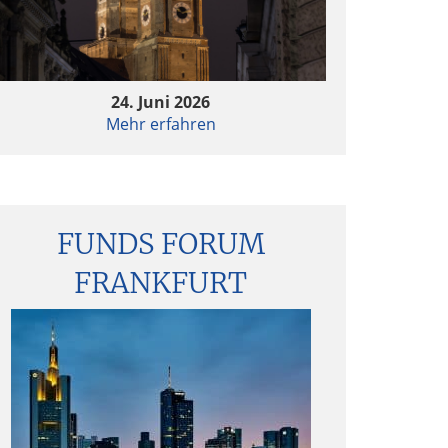
ESG im Investmentprozess
Mechanismen der Kaufpreisregelung bei
M&A-Transaktionen
24. Juni 2026
Mehr erfahren
nvestitionen in Kryptoassets
Neue ESG-Regeln für PE-Fonds
FUNDS FORUM
GmbH-Gesellschafterbeschlüsse in Zeiten
FRANKFURT
von Corona
arly Stage Investments – Aktuelle Trends
und Herausforderungen
Auslagerung der Geldwäscheprüfung auf
ritte