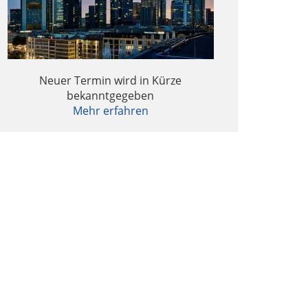
Daten in der M&A-Transaktion
Sekundärtransaktionen in Corona-Zeiten –
rfahrungen eines Financial Advisors
Neuer Termin wird in Kürze
bekanntgegeben
Mehr erfahren
Cybersecurity-Themen in der M&A-
Transaktion
ie Corona-Krise als Katalysator für
Megatrends?
Interview: Fondsmanagement in Zeiten von
COVID-19
nsolvenzrechtsfragen in Corona-Zeiten