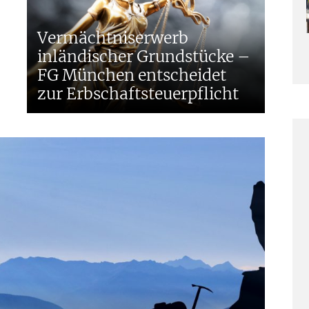
P
Vermächtniserwerb
inländischer Grundstücke –
P
FG München entscheidet
zur Erbschaftsteuerpflicht
A