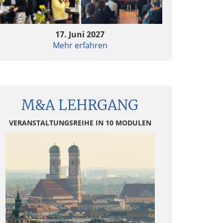
rivate Equity & AI – Value Creation 2.0?
17. Juni 2027
Mehr erfahren
rivate Equity & AI – Value Creation 2.0?
Follow-up Hamburger Fondsgespräche 2024 –
Continuation Fonds im Trend
M&A LEHRGANG
Follow-up Hamburger Fondsgespräche 2024 –
VERANSTALTUNGSREIHE IN 10 MODULEN
Continuation Fonds im Trend
Quo vadis Fondsstandort Deutschland?
Quo vadis Fondsstandort Deutschland?
ktuelle Entwicklungen in der
Fondsbesteuerung