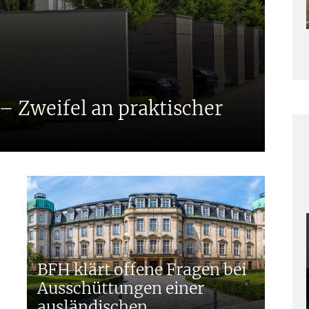
E
– Zweifel an praktischer
M
A
K
W
BFH klärt offene Fragen bei
Ausschüttungen einer
ausländischen