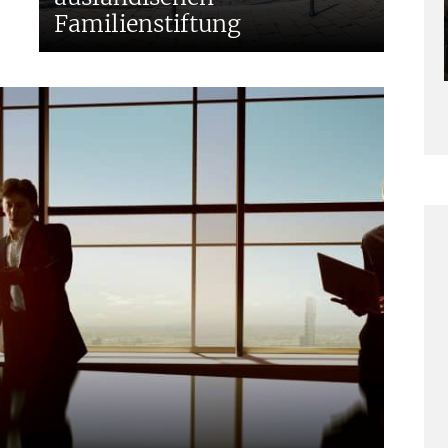
Familienstiftung
I
E
D