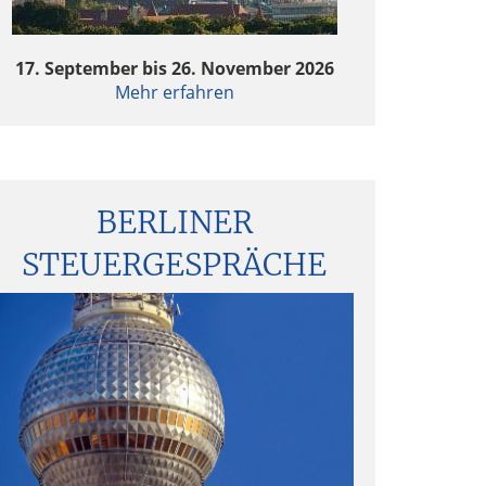
ktuelle Entwicklungen in der
17. September bis 26. November 2026
Fondsbesteuerung
Mehr erfahren
CM Private Equity Survey 2024 – Investoren
in guter Stimmung
BERLINER
CM Private Equity Survey 2024 – Investoren
in guter Stimmung
STEUERGESPRÄCHE
rivate Equity & Pricing – Much to lose, more
o gain?
rivate Equity & Pricing – Much to lose, more
o gain
Fondsstrukturen 2024 – Analyse und