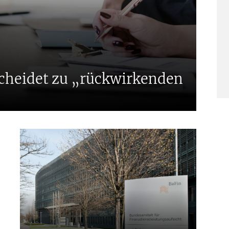
E
cheidet zu „rückwirkenden
D
I