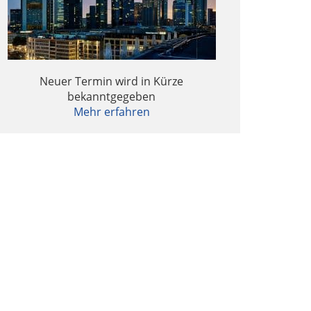
Daten in der M&A-Transaktion
Sekundärtransaktionen in Corona-Zeiten –
rfahrungen eines Financial Advisors
Neuer Termin wird in Kürze
bekanntgegeben
Mehr erfahren
Cybersecurity-Themen in der M&A-
Transaktion
ie Corona-Krise als Katalysator für
Megatrends?
Interview: Fondsmanagement in Zeiten von
COVID-19
nsolvenzrechtsfragen in Corona-Zeiten