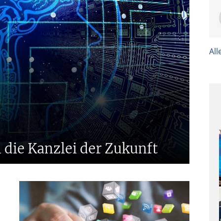
W
P
All
P
s
n die Kanzlei der Zukunft
I
I