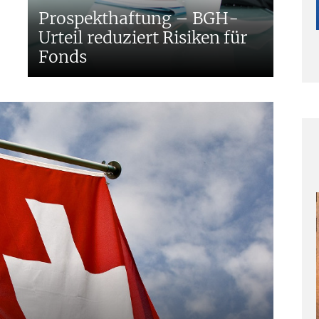
Prospekthaftung – BGH-
Urteil reduziert Risiken für
Fonds
g
g