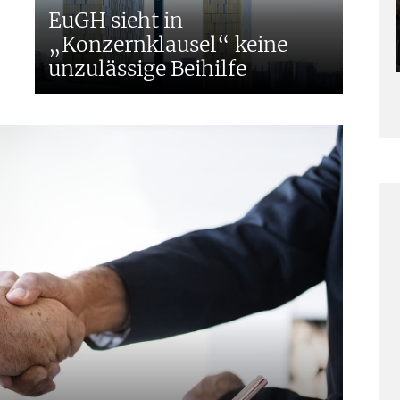
EuGH sieht in
„Konzernklausel“ keine
unzulässige Beihilfe
I
E
D