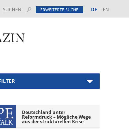
DE
EN
Suchen
ERWEITERTE SUCHE
MINE
HINTERGRUND
tenspalte
ebar
FILTER
ter
tegory
Deutschland unter 
hive
Reformdruck – Mögliche Wege 
ebar
aus der strukturellen Krise