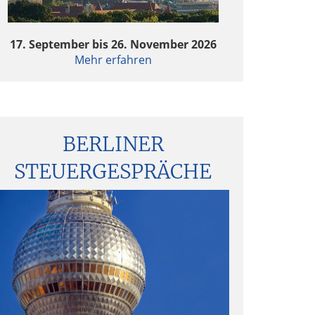
ktuelle Entwicklungen in der
17. September bis 26. November 2026
Fondsbesteuerung
Mehr erfahren
CM Private Equity Survey 2024 – Investoren
in guter Stimmung
BERLINER
CM Private Equity Survey 2024 – Investoren
in guter Stimmung
STEUERGESPRÄCHE
rivate Equity & Pricing – Much to lose, more
o gain?
rivate Equity & Pricing – Much to lose, more
o gain
Fondsstrukturen 2024 – Analyse und