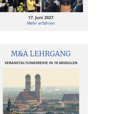
rivate Equity & AI – Value Creation 2.0?
17. Juni 2027
Mehr erfahren
rivate Equity & AI – Value Creation 2.0?
Follow-up Hamburger Fondsgespräche 2024 –
Continuation Fonds im Trend
M&A LEHRGANG
Follow-up Hamburger Fondsgespräche 2024 –
VERANSTALTUNGSREIHE IN 10 MODULEN
Continuation Fonds im Trend
Quo vadis Fondsstandort Deutschland?
Quo vadis Fondsstandort Deutschland?
ktuelle Entwicklungen in der
Fondsbesteuerung