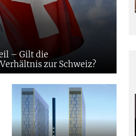
E
l – Gilt die
M
Verhältnis zur Schweiz?
A
K
W