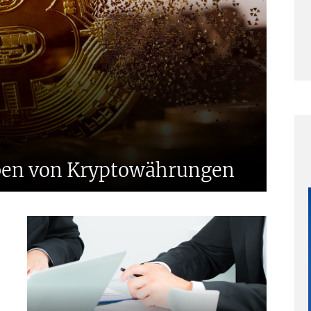
A
F
F
rben von Kryptowährungen
P
t
P
t