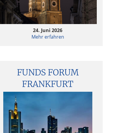
ESG im Investmentprozess
Mechanismen der Kaufpreisregelung bei
M&A-Transaktionen
24. Juni 2026
Mehr erfahren
nvestitionen in Kryptoassets
Neue ESG-Regeln für PE-Fonds
FUNDS FORUM
GmbH-Gesellschafterbeschlüsse in Zeiten
FRANKFURT
von Corona
arly Stage Investments – Aktuelle Trends
und Herausforderungen
Auslagerung der Geldwäscheprüfung auf
ritte