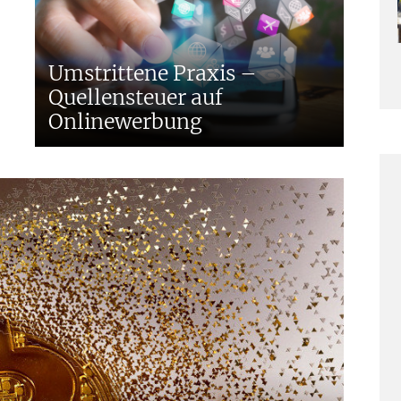
P
Umstrittene Praxis –
P
Quellensteuer auf
Onlinewerbung
A