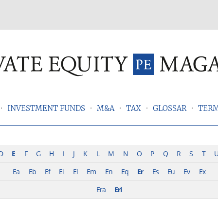
INVESTMENT FUNDS
M&A
TAX
GLOSSAR
TER
D
E
F
G
H
I
J
K
L
M
N
O
P
Q
R
S
T
Ea
Eb
Ef
Ei
El
Em
En
Eq
Er
Es
Eu
Ev
Ex
Era
Eri