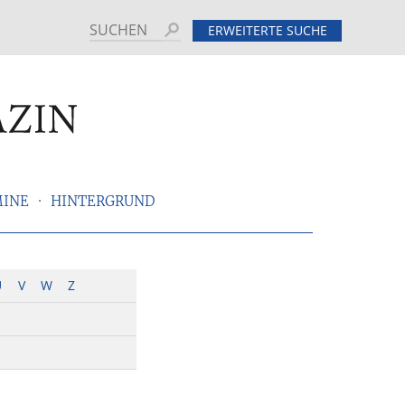
Suchen
ERWEITERTE SUCHE
MINE
HINTERGRUND
U
V
W
Z