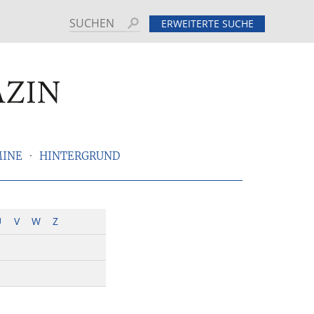
Suchen
ERWEITERTE SUCHE
MINE
HINTERGRUND
U
V
W
Z