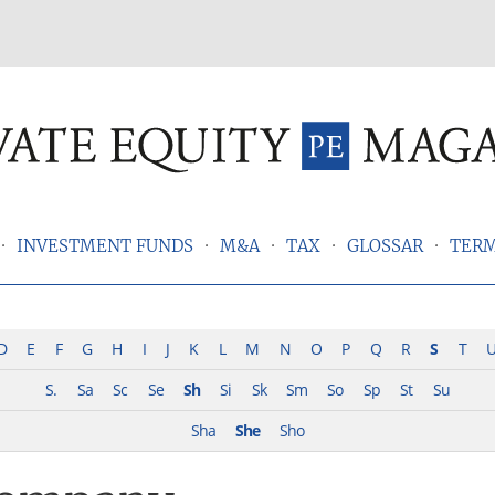
INVESTMENT FUNDS
M&A
TAX
GLOSSAR
TER
D
E
F
G
H
I
J
K
L
M
N
O
P
Q
R
S
T
S.
Sa
Sc
Se
Sh
Si
Sk
Sm
So
Sp
St
Su
Sha
She
Sho