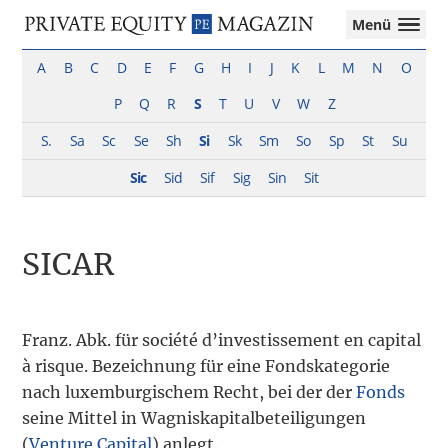
Private
Menü
Equity
Das
Zur
Zum
Magazin
Onlinemagazin
A
B
C
D
E
F
G
H
I
J
K
L
M
N
O
Hauptnavigation
Inhalt
für
springen
springen
P
Q
R
S
T
U
V
W
Z
die
Private
S.
Sa
Sc
Se
Sh
Si
Sk
Sm
So
Sp
St
Su
Equity-
Branche
Sic
Sid
Sif
Sig
Sin
Sit
–
Investment
Funds
SICAR
I
M&A
I
Tax
Franz. Abk. für société d’investissement en capital
à risque. Bezeichnung für eine Fondskategorie
nach luxemburgischem Recht, bei der der
Fonds
seine Mittel in Wagniskapitalbeteiligungen
(
Venture Capital
) anlegt.