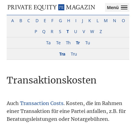
Private
Menü
Equity
Das
Zur
Zum
Magazin
Onlinemagazin
A
B
C
D
E
F
G
H
I
J
K
L
M
N
O
Hauptnavigation
Inhalt
für
springen
springen
P
Q
R
S
T
U
V
W
Z
die
Private
Ta
Te
Th
Tr
Tu
Equity-
Branche
Tra
Tru
–
Investment
Funds
Transaktionskosten
I
M&A
I
Tax
Auch
Transaction Costs
. Kosten, die im Rahmen
einer Transaktion für eine Partei anfallen, z.B. für
Beratungsleistungen oder Notargebühren.