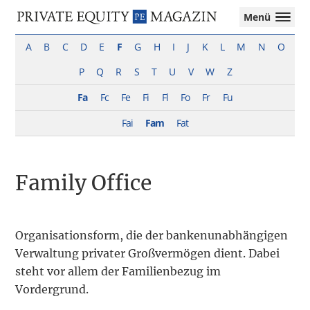
Private
Menü
Equity
Das
Zur
Zum
Magazin
Onlinemagazin
A
B
C
D
E
F
G
H
I
J
K
L
M
N
O
Hauptnavigation
Inhalt
für
springen
springen
P
Q
R
S
T
U
V
W
Z
die
Private
Fa
Fc
Fe
Fi
Fl
Fo
Fr
Fu
Equity-
Branche
Fai
Fam
Fat
–
Investment
Funds
Family Office
I
M&A
I
Tax
Organisationsform, die der bankenunabhängigen
Verwaltung privater Großvermögen dient. Dabei
steht vor allem der Familienbezug im
Vordergrund.