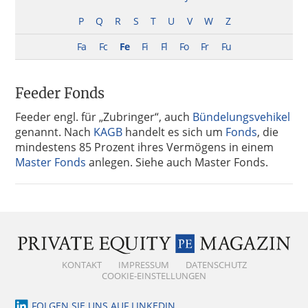
P
Q
R
S
T
U
V
W
Z
Fa
Fc
Fe
Fi
Fl
Fo
Fr
Fu
Feeder Fonds
Feeder engl. für „Zubringer“, auch
Bündelungsvehikel
genannt. Nach
KAGB
handelt es sich um
Fonds
, die
mindestens 85 Prozent ihres Vermögens in einem
Master Fonds
anlegen. Siehe auch Master Fonds.
KONTAKT
IMPRESSUM
DATENSCHUTZ
COOKIE-EINSTELLUNGEN
FOLGEN SIE UNS AUF LINKEDIN