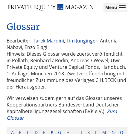
Private
Menü
Equity
Das
Zur
Zum
Magazin
Onlinemagazin
Glossar
Hauptnavigation
Inhalt
für
springen
springen
die
Private
Bearbeiter:
Tarek Mardini
,
Tim Junginger
, Antonia
Equity-
Nabavi, Enzo Biagi
Branche
Hinweis: Dieses Glossar wurde zuerst veröffentlicht
–
in Pöllath, Reinhard / Rodin, Andreas / Wewel, Uwe,
Investment
Private Equity und Venture Capital Fonds, Handbuch,
Funds
1. Auflage, München 2018. Zweitveröffentlichung mit
I
freundlicher Zustimmung des Verlages C.H.BECK und
M&A
der Herausgeber.
I
Wir verweisen zudem gern auf das Glossar unseres
Tax
Kooperationspartners Bundesverband Deutscher
Kapitalbeteiligungsgesellschaften (BVK e.V.):
Zum
Glossar
A
B
C
D
E
F
G
H
I
J
K
L
M
N
O