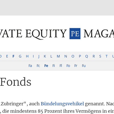
INVESTMENT FUNDS
M&A
TAX
GLOSSAR
TER
D
E
F
G
H
I
J
K
L
M
N
O
P
Q
R
S
T
Fa
Fc
Fe
Fi
Fl
Fo
Fr
Fu
 Fonds
 „Zubringer“, auch
Bündelungsvehikel
genannt. Na
, die mindestens 85 Prozent ihres Vermögens in e