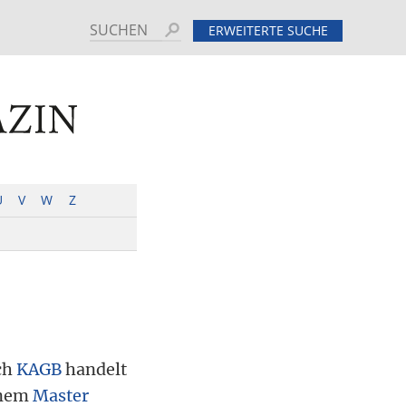
Suchen
ERWEITERTE SUCHE
MINE
HINTERGRUND
U
V
W
Z
ch
KAGB
handelt
inem
Master