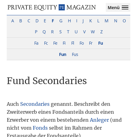
Private
Menü
Equity
Das
Zur
Zum
Magazin
Onlinemagazin
A
B
C
D
E
F
G
H
I
J
K
L
M
N
O
Hauptnavigation
Inhalt
für
springen
springen
P
Q
R
S
T
U
V
W
Z
die
Private
Fa
Fc
Fe
Fi
Fl
Fo
Fr
Fu
Equity-
Branche
Fun
Fus
–
Investment
Funds
Fund Secondaries
I
M&A
I
Tax
Auch
Secondaries
genannt. Beschreibt den
Zweiterwerb eines Fondsanteils durch einen
Erwerber von einem bestehenden
Anleger
(und
nicht vom
Fonds
selbst im Rahmen der
Erstausgabe der Fondsanteile).