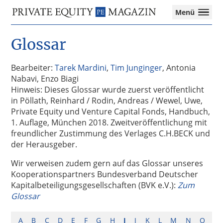
Private
Menü
Equity
Das
Zur
Zum
Magazin
Onlinemagazin
Glossar
Hauptnavigation
Inhalt
für
springen
springen
die
Private
Bearbeiter:
Tarek Mardini
,
Tim Junginger
, Antonia
Equity-
Nabavi, Enzo Biagi
Branche
Hinweis: Dieses Glossar wurde zuerst veröffentlicht
–
in Pöllath, Reinhard / Rodin, Andreas / Wewel, Uwe,
Investment
Private Equity und Venture Capital Fonds, Handbuch,
Funds
1. Auflage, München 2018. Zweitveröffentlichung mit
I
freundlicher Zustimmung des Verlages C.H.BECK und
M&A
der Herausgeber.
I
Wir verweisen zudem gern auf das Glossar unseres
Tax
Kooperationspartners Bundesverband Deutscher
Kapitalbeteiligungsgesellschaften (BVK e.V.):
Zum
Glossar
A
B
C
D
E
F
G
H
I
J
K
L
M
N
O