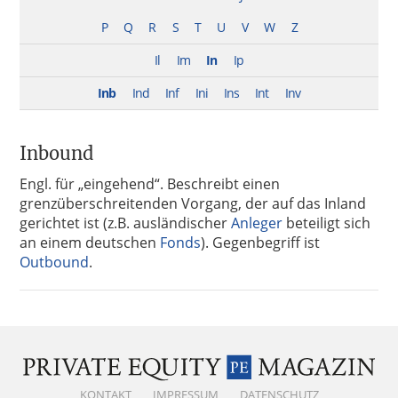
P
Q
R
S
T
U
V
W
Z
Il
Im
In
Ip
Inb
Ind
Inf
Ini
Ins
Int
Inv
Inbound
Engl. für „eingehend“. Beschreibt einen
grenzüberschreitenden Vorgang, der auf das Inland
gerichtet ist (z.B. ausländischer
Anleger
beteiligt sich
an einem deutschen
Fonds
). Gegenbegriff ist
Outbound
.
KONTAKT
IMPRESSUM
DATENSCHUTZ