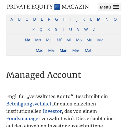
Private
Menü
Equity
Das
Zur
Zum
Magazin
Onlinemagazin
A
B
C
D
E
F
G
H
I
J
K
L
M
N
O
Hauptnavigation
Inhalt
für
springen
springen
P
Q
R
S
T
U
V
W
Z
die
Private
Ma
Mb
Me
Mf
Mi
Mo
Mu
Mv
Equity-
Branche
Mac
Mal
Man
Mas
Mat
–
Investment
Funds
Managed Account
I
M&A
I
Tax
Engl. für „verwaltetes Konto“. Beschreibt ein
Beteiligungsvehikel
für einen einzelnen
institutionellen
Investor
, das von einem
Fondsmanager
verwaltet wird. Dies erlaubt eine
auf den einzelnen Investor zugeschnittene