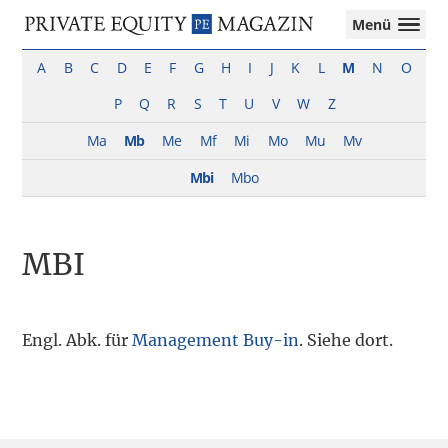
Private
Menü
Equity
Das
Zur
Zum
Magazin
Onlinemagazin
A
B
C
D
E
F
G
H
I
J
K
L
M
N
O
Hauptnavigation
Inhalt
für
springen
springen
P
Q
R
S
T
U
V
W
Z
die
Private
Ma
Mb
Me
Mf
Mi
Mo
Mu
Mv
Equity-
Branche
Mbi
Mbo
–
Investment
Funds
MBI
I
M&A
I
Tax
Engl. Abk. für
Management Buy-in
. Siehe dort.