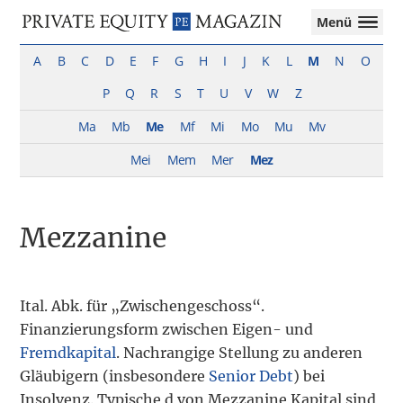
Private
Menü
Equity
Das
Zur
Zum
Magazin
Onlinemagazin
A
B
C
D
E
F
G
H
I
J
K
L
M
N
O
Hauptnavigation
Inhalt
für
springen
springen
P
Q
R
S
T
U
V
W
Z
die
Private
Ma
Mb
Me
Mf
Mi
Mo
Mu
Mv
Equity-
Branche
Mei
Mem
Mer
Mez
–
Investment
Funds
Mezzanine
I
M&A
I
Tax
Ital. Abk. für „Zwischengeschoss“.
Finanzierungsform zwischen Eigen- und
Fremdkapital
. Nachrangige Stellung zu anderen
Gläubigern (insbesondere
Senior Debt
) bei
Insolvenz. Typische d von Mezzanine Kapital sind