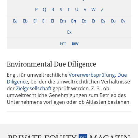
P
Q
R
S
T
U
V
W
Z
Ea
Eb
Ef
Ei
El
Em
En
Eq
Er
Es
Eu
Ev
Ex
Ent
Env
Environmental Due Diligence
Engl. für umweltrechtliche
Vorerwerbsprüfung
.
Due
Diligence
, bei der die umweltrechtlichen Verhältnisse
der
Zielgesellschaft
geprüft werden. Z. B., ob
umweltrechtliche Genehmigungen zum Betrieb des
Unternehmens vorliegen oder ob Altlasten bestehen.