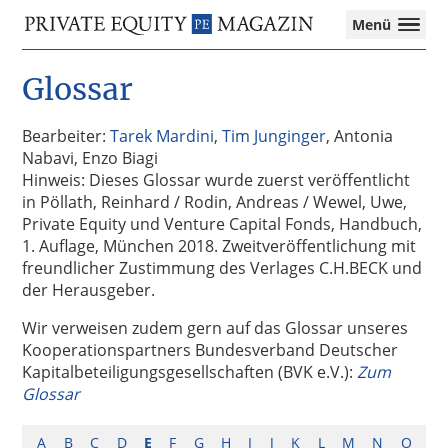
Private
Menü
Equity
Das
Zur
Zum
Magazin
Onlinemagazin
Glossar
Hauptnavigation
Inhalt
für
springen
springen
die
Private
Bearbeiter:
Tarek Mardini
,
Tim Junginger
, Antonia
Equity-
Nabavi, Enzo Biagi
Branche
Hinweis: Dieses Glossar wurde zuerst veröffentlicht
–
in Pöllath, Reinhard / Rodin, Andreas / Wewel, Uwe,
Investment
Private Equity und Venture Capital Fonds, Handbuch,
Funds
1. Auflage, München 2018. Zweitveröffentlichung mit
I
freundlicher Zustimmung des Verlages C.H.BECK und
M&A
der Herausgeber.
I
Wir verweisen zudem gern auf das Glossar unseres
Tax
Kooperationspartners Bundesverband Deutscher
Kapitalbeteiligungsgesellschaften (BVK e.V.):
Zum
Glossar
A
B
C
D
E
F
G
H
I
J
K
L
M
N
O