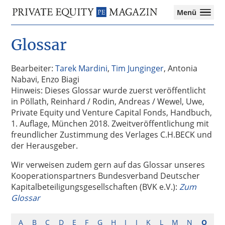
Private
Menü
Equity
Das
Zur
Zum
Magazin
Onlinemagazin
Glossar
Hauptnavigation
Inhalt
für
springen
springen
die
Private
Bearbeiter:
Tarek Mardini
,
Tim Junginger
, Antonia
Equity-
Nabavi, Enzo Biagi
Branche
Hinweis: Dieses Glossar wurde zuerst veröffentlicht
–
in Pöllath, Reinhard / Rodin, Andreas / Wewel, Uwe,
Investment
Private Equity und Venture Capital Fonds, Handbuch,
Funds
1. Auflage, München 2018. Zweitveröffentlichung mit
I
freundlicher Zustimmung des Verlages C.H.BECK und
M&A
der Herausgeber.
I
Wir verweisen zudem gern auf das Glossar unseres
Tax
Kooperationspartners Bundesverband Deutscher
Kapitalbeteiligungsgesellschaften (BVK e.V.):
Zum
Glossar
A
B
C
D
E
F
G
H
I
J
K
L
M
N
O