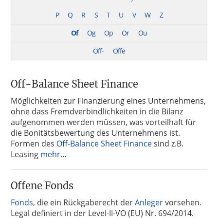
P
Q
R
S
T
U
V
W
Z
Of
Og
Op
Or
Ou
Off-
Offe
Off-Balance Sheet Finance
Möglichkeiten zur Finanzierung eines Unternehmens,
ohne dass Fremdverbindlichkeiten in die Bilanz
aufgenommen werden müssen, was vorteilhaft für
die Bonitätsbewertung des Unternehmens ist.
Formen des
Off-Balance Sheet Finance
sind z.B.
Leasing
mehr…
Offene Fonds
Fonds
, die ein Rückgaberecht der
Anleger
vorsehen.
Legal definiert in der Level-II-VO (EU) Nr. 694/2014.