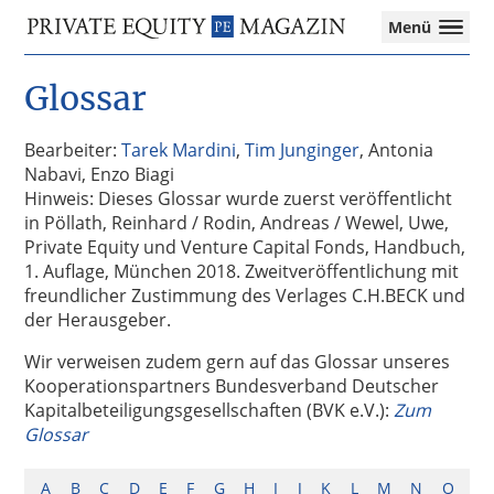
Private
Menü
Equity
Das
Zur
Zum
Magazin
Onlinemagazin
Glossar
Hauptnavigation
Inhalt
für
springen
springen
die
Private
Bearbeiter:
Tarek Mardini
,
Tim Junginger
, Antonia
Equity-
Nabavi, Enzo Biagi
Branche
Hinweis: Dieses Glossar wurde zuerst veröffentlicht
–
in Pöllath, Reinhard / Rodin, Andreas / Wewel, Uwe,
Investment
Private Equity und Venture Capital Fonds, Handbuch,
Funds
1. Auflage, München 2018. Zweitveröffentlichung mit
I
freundlicher Zustimmung des Verlages C.H.BECK und
M&A
der Herausgeber.
I
Wir verweisen zudem gern auf das Glossar unseres
Tax
Kooperationspartners Bundesverband Deutscher
Kapitalbeteiligungsgesellschaften (BVK e.V.):
Zum
Glossar
A
B
C
D
E
F
G
H
I
J
K
L
M
N
O