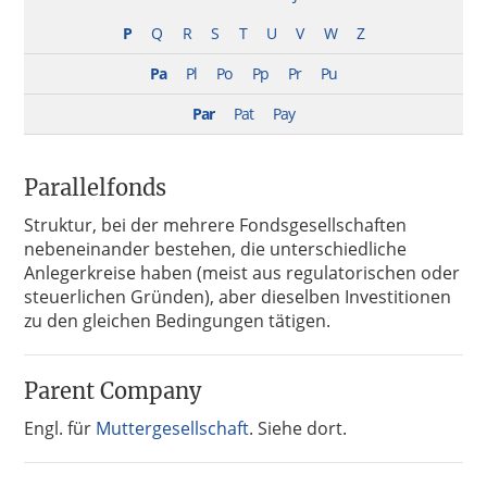
P
Q
R
S
T
U
V
W
Z
Pa
Pl
Po
Pp
Pr
Pu
Par
Pat
Pay
Parallelfonds
Struktur, bei der mehrere Fondsgesellschaften
nebeneinander bestehen, die unterschiedliche
Anlegerkreise haben (meist aus regulatorischen oder
steuerlichen Gründen), aber dieselben Investitionen
zu den gleichen Bedingungen tätigen.
Parent Company
Engl. für
Muttergesellschaft
. Siehe dort.