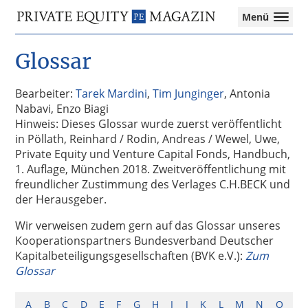
Private
Menü
Equity
Das
Zur
Zum
Magazin
Onlinemagazin
Glossar
Hauptnavigation
Inhalt
für
springen
springen
die
Private
Bearbeiter:
Tarek Mardini
,
Tim Junginger
, Antonia
Equity-
Nabavi, Enzo Biagi
Branche
Hinweis: Dieses Glossar wurde zuerst veröffentlicht
–
in Pöllath, Reinhard / Rodin, Andreas / Wewel, Uwe,
Investment
Private Equity und Venture Capital Fonds, Handbuch,
Funds
1. Auflage, München 2018. Zweitveröffentlichung mit
I
freundlicher Zustimmung des Verlages C.H.BECK und
M&A
der Herausgeber.
I
Wir verweisen zudem gern auf das Glossar unseres
Tax
Kooperationspartners Bundesverband Deutscher
Kapitalbeteiligungsgesellschaften (BVK e.V.):
Zum
Glossar
A
B
C
D
E
F
G
H
I
J
K
L
M
N
O