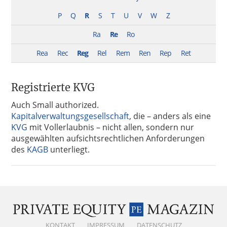
P
Q
R
S
T
U
V
W
Z
Ra
Re
Ro
Rea
Rec
Reg
Rel
Rem
Ren
Rep
Ret
Registrierte KVG
Auch Small authorized.
Kapitalverwaltungsgesellschaft
, die – anders als eine
KVG
mit Vollerlaubnis – nicht allen, sondern nur
ausgewählten aufsichtsrechtlichen Anforderungen
des
KAGB
unterliegt.
KONTAKT
IMPRESSUM
DATENSCHUTZ