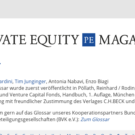
INVESTMENT FUNDS
M&A
TAX
GLOSSAR
TER
r
ardini
,
Tim Junginger
, Antonia Nabavi, Enzo Biagi
sar wurde zuerst veröffentlicht in Pöllath, Reinhard / Rodi
 und Venture Capital Fonds, Handbuch, 1. Auflage, München
ung mit freundlicher Zustimmung des Verlages C.H.BECK un
m gern auf das Glossar unseres Kooperationspartners Bu
teiligungsgesellschaften (BVK e.V.):
Zum Glossar