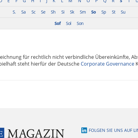
D
E
F
G
H
I
J
K
L
M
N
O
P
Q
R
S
T
S.
Sa
Sc
Se
Sh
Si
Sk
Sm
So
Sp
St
Su
Sof
Sol
Son
zeichnung für rechtlich nicht verbindliche Übereinkünfte, A
spielhaft steht hierfür der Deutsche
Corporate Governance
K
FOLGEN SIE UNS AUF L