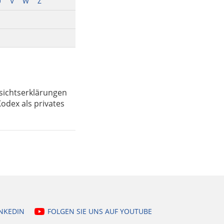
U
V
W
Z
bsichtserklärungen
odex als privates
INKEDIN
FOLGEN SIE UNS AUF YOUTUBE