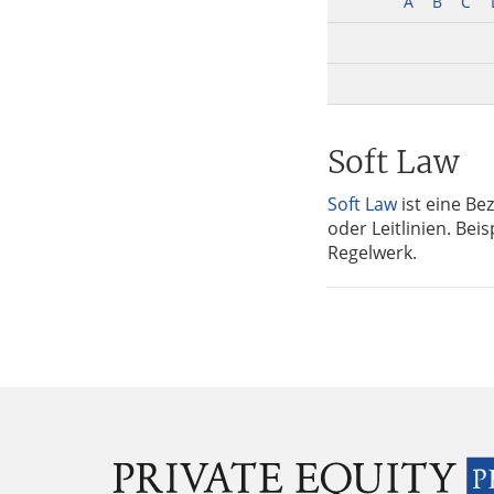
A
B
C
Tax
Soft Law
Soft Law
ist eine Be
oder Leitlinien. Bei
Regelwerk.